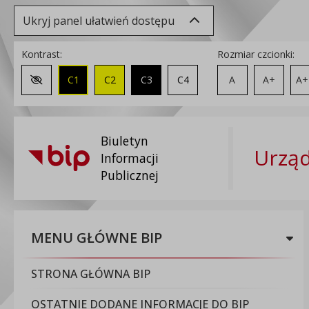
Ukryj panel ułatwień dostępu
Kontrast:
Rozmiar czcionki:
C1
C2
C3
C4
A
A+
A+
Zmień kontrast na domyślny
Biuletyn
Urząd
Informacji
Publicznej
MENU GŁÓWNE BIP
STRONA GŁÓWNA BIP
OSTATNIE DODANE INFORMACJE DO BIP