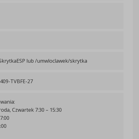
SkrytkaESP lub /umwloclawek/skrytka
1409-TVBFE-27
wania:
roda, Czwartek 7:30 – 15:30
7:00
:00