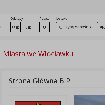
Odstępy:
Reset:
Lektor:
Czytaj odnośniki
+
Zmień odstęp między literami
Zmień interlinię i margines między paragrafami
Przywróć ustawienia domyślne
 Miasta we Włocławku
Strona Główna BIP