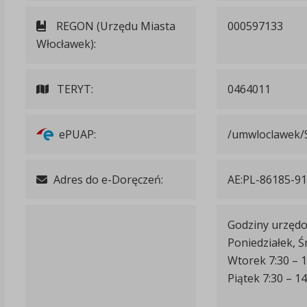
REGON (Urzędu Miasta
000597133
Włocławek):
TERYT:
0464011
ePUAP:
/umwloclawek/
Adres do e-Doręczeń:
AE:PL-86185-9
Godziny urzędo
Poniedziałek, Ś
Wtorek 7:30 – 1
Piątek 7:30 – 14