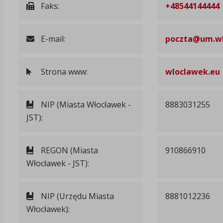
Faks:
+48544144444
E-mail:
poczta@um.wl
Strona www:
wloclawek.eu
NIP (Miasta Włocławek -
8883031255
JST):
REGON (Miasta
910866910
Włocławek - JST):
NIP (Urzędu Miasta
8881012236
Włocławek):