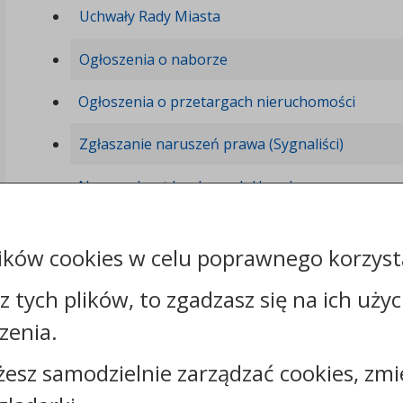
Uchwały Rady Miasta
Ogłoszenia o naborze
Ogłoszenia o przetargach nieruchomości
Zgłaszanie naruszeń prawa (Sygnaliści)
Numery kont bankowych Urzędu
Opłata skarbowa
ików cookies w celu poprawnego korzysta
Nieodpłatna pomoc prawna we Włocławku
sz tych plików, to zgadzasz się na ich uży
Oświadczenia majątkowe
zenia.
żesz samodzielnie zarządzać cookies, zmi