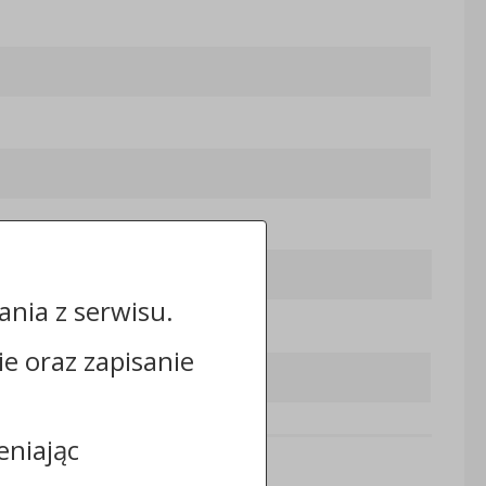
nia z serwisu.
cie oraz zapisanie
eniając