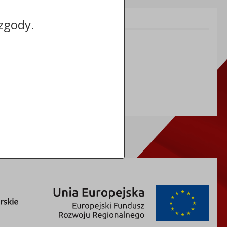
Informacje dodatkowe:
zgody.
NIP: 8883031255
REGON: 910866910
TERYT: 0464011