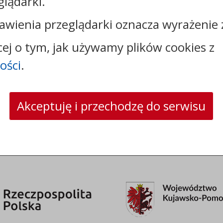
glądarki.
Kontakt:
awienia przeglądarki oznacza wyrażenie 
tel.:
+48544144000
cej o tym, jak używamy plików cookies z
faks: +48544144444
ości
.
e-mail:
poczta@um.wloclawek.pl
skrytka ePUAP: /umwloclawek/SkrytkaESP lub
/umwloclawek/skrytka
strona www:
wloclawek.eu
Akceptuję i przechodzę do serwisu