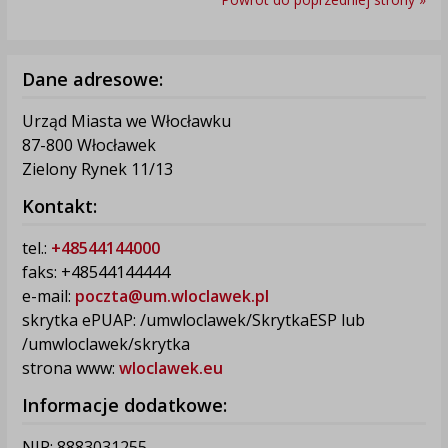
Dane adresowe:
Urząd Miasta we Włocławku
87-800 Włocławek
Zielony Rynek 11/13
Kontakt:
tel.:
+48544144000
faks: +48544144444
e-mail:
poczta@um.wloclawek.pl
skrytka ePUAP: /umwloclawek/SkrytkaESP lub
/umwloclawek/skrytka
strona www:
wloclawek.eu
Informacje dodatkowe:
NIP: 8883031255