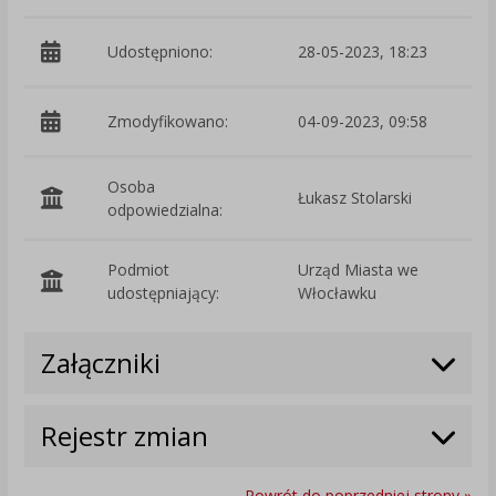
Udostępniono:
28-05-2023, 18:23
Zmodyfikowano:
04-09-2023, 09:58
p
Osoba
Łukasz Stolarski
odpowiedzialna:
Podmiot
Urząd Miasta we
O
udostępniający:
Włocławku
Załączniki
Rejestr zmian
Powrót do poprzedniej strony »