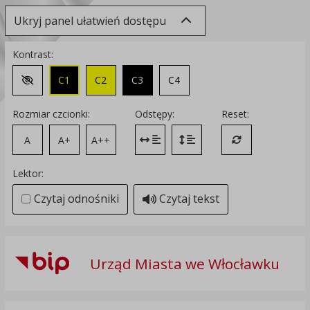
Ukryj panel ułatwień dostępu
Kontrast:
C1
C2
C3
C4
Zmień kontrast na domyślny
Rozmiar czcionki:
Odstępy:
Reset:
A
A+
A++
Zmień odstęp między literami
Zmień interlinię i margines
Przywróć ustawi
Lektor:
Czytaj odnośniki
Czytaj tekst
Urząd Miasta we Włocławku