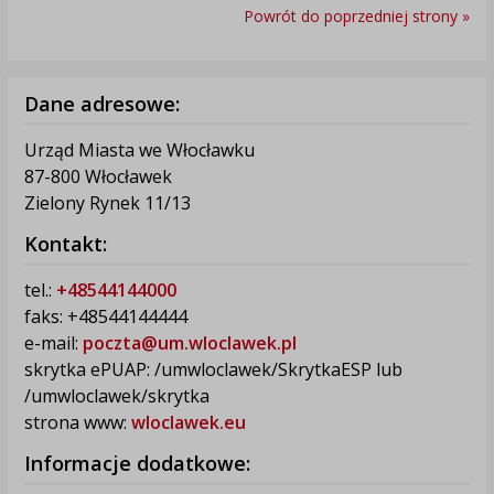
Powrót do poprzedniej strony »
Dane adresowe:
Urząd Miasta we Włocławku
87-800 Włocławek
Zielony Rynek 11/13
Kontakt:
tel.:
+48544144000
faks: +48544144444
e-mail:
poczta@um.wloclawek.pl
skrytka ePUAP: /umwloclawek/SkrytkaESP lub
/umwloclawek/skrytka
strona www:
wloclawek.eu
Informacje dodatkowe: