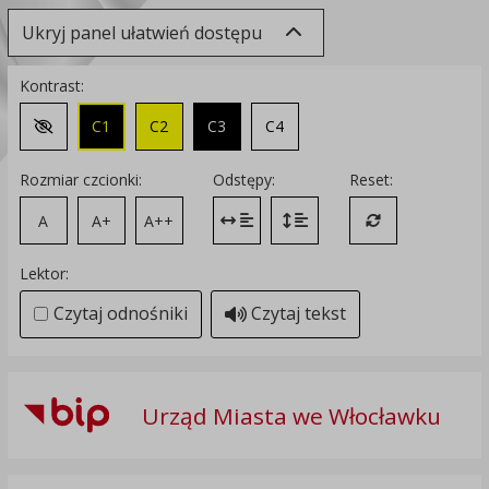
Ukryj panel ułatwień dostępu
Kontrast:
C1
C2
C3
C4
Zmień kontrast na domyślny
Rozmiar czcionki:
Odstępy:
Reset:
A
A+
A++
Zmień odstęp między literami
Zmień interlinię i margines
Przywróć ustawi
Lektor:
Czytaj odnośniki
Czytaj tekst
Urząd Miasta we Włocławku