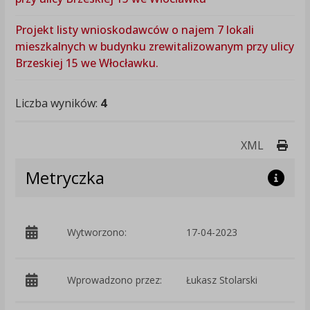
Projekt listy wnioskodawców o najem 7 lokali
mieszkalnych w budynku zrewitalizowanym przy ulicy
Brzeskiej 15 we Włocławku.
Liczba wyników:
4
Druk
XML
Metryczka
p
Wytworzono:
17-04-2023
C
Wprowadzono przez:
Łukasz Stolarski