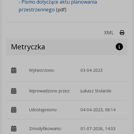
-
Pismo dotyczące aktu planowania
przestrzennego
(pdf)
Druk
XML
Metryczka
p
Wytworzono:
03-04-2023
B
Wprowadzono przez:
Łukasz Stolarski
Udostępniono:
04-04-2023, 08:14
Zmodyfikowano:
01-07-2026, 14:03
p