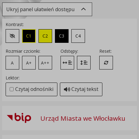
Ukryj panel ułatwień dostępu
Kontrast:
C1
C2
C3
C4
Zmień kontrast na domyślny
Rozmiar czcionki:
Odstępy:
Reset:
A
A+
A++
Zmień odstęp między literami
Zmień interlinię i margines
Przywróć ustawi
Lektor:
Czytaj odnośniki
Czytaj tekst
Urząd Miasta we Włocławku