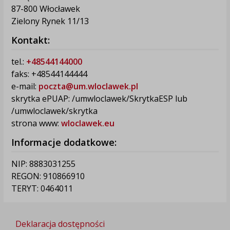
87-800 Włocławek
Zielony Rynek 11/13
Kontakt:
tel.:
+48544144000
faks: +48544144444
e-mail:
poczta@um.wloclawek.pl
skrytka ePUAP: /umwloclawek/SkrytkaESP lub
/umwloclawek/skrytka
strona www:
wloclawek.eu
Informacje dodatkowe:
NIP: 8883031255
REGON: 910866910
TERYT: 0464011
Deklaracja dostępności