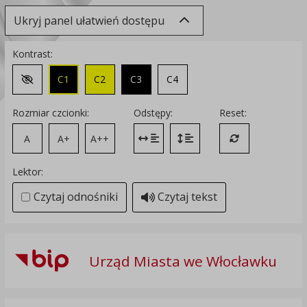
Ukryj panel ułatwień dostępu
Kontrast:
C1
C2
C3
C4
Zmień kontrast na domyślny
Rozmiar czcionki:
Odstępy:
Reset:
A
A+
A++
Zmień odstęp między literami
Zmień interlinię i margines
Przywróć ustawi
Lektor:
Czytaj odnośniki
Czytaj tekst
Urząd Miasta we Włocławku