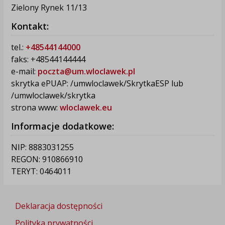
Zielony Rynek 11/13
Kontakt:
tel.:
+48544144000
faks: +48544144444
e-mail:
poczta@um.wloclawek.pl
skrytka ePUAP: /umwloclawek/SkrytkaESP lub
/umwloclawek/skrytka
strona www:
wloclawek.eu
Informacje dodatkowe:
NIP: 8883031255
REGON: 910866910
TERYT: 0464011
Deklaracja dostępności
Polityka prywatności