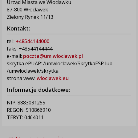
Urząd Miasta we Włocławku
87-800 Włocławek
Zielony Rynek 11/13
Kontakt:
tel.:
+48544144000
faks: +48544144444
e-mail:
poczta@um.wloclawek.pl
skrytka ePUAP: /umwloclawek/SkrytkaESP lub
/umwloclawek/skrytka
strona www:
wloclawek.eu
Informacje dodatkowe:
NIP: 8883031255
REGON: 910866910
TERYT: 0464011