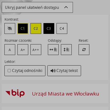
Ukryj panel ułatwień dostępu
Kontrast:
C1
C2
C3
C4
Zmień kontrast na domyślny
Rozmiar czcionki:
Odstępy:
Reset:
A
A+
A++
Zmień odstęp między literami
Zmień interlinię i margines
Przywróć ustawi
Lektor:
Czytaj odnośniki
Czytaj tekst
Urząd Miasta we Włocławku