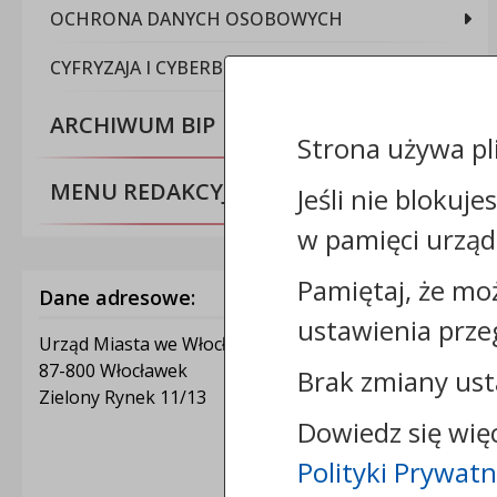
OCHRONA DANYCH OSOBOWYCH
CYFRYZAJA I CYBERBEZPIECZEŃSTWO
ARCHIWUM BIP
Strona używa pl
MENU REDAKCYJNE
Jeśli nie blokuje
w pamięci urząd
Pamiętaj, że mo
Dane adresowe:
ustawienia prze
Urząd Miasta we Włocławku
87-800 Włocławek
Brak zmiany ust
Zielony Rynek 11/13
Dowiedz się wię
Polityki Prywatn