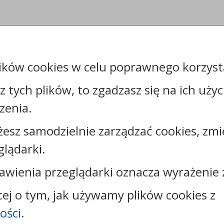
ików cookies w celu poprawnego korzysta
sz tych plików, to zgadzasz się na ich uży
zenia.
żesz samodzielnie zarządzać cookies, zmi
Kontakt:
glądarki.
tel.:
+48544144000
faks: +48544144444
awienia przeglądarki oznacza wyrażenie 
e-mail:
poczta@um.wloclawek.pl
skrytka ePUAP: /umwloclawek/SkrytkaESP lub
cej o tym, jak używamy plików cookies z
/umwloclawek/skrytka
ości
.
strona www:
wloclawek.eu