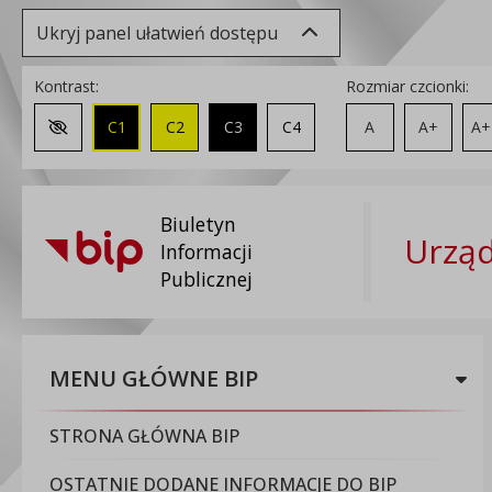
Ukryj panel ułatwień dostępu
Kontrast:
Rozmiar czcionki:
C1
C2
C3
C4
A
A+
A+
Zmień kontrast na domyślny
Biuletyn
Urząd
Informacji
Publicznej
MENU GŁÓWNE BIP
STRONA GŁÓWNA BIP
OSTATNIE DODANE INFORMACJE DO BIP