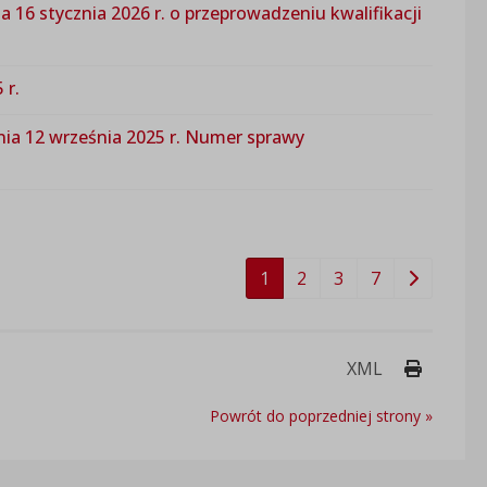
6 stycznia 2026 r. o przeprowadzeniu kwalifikacji
 r.
a 12 września 2025 r. Numer sprawy
1
2
3
7
Drukuj 
XML
Powrót do poprzedniej strony »