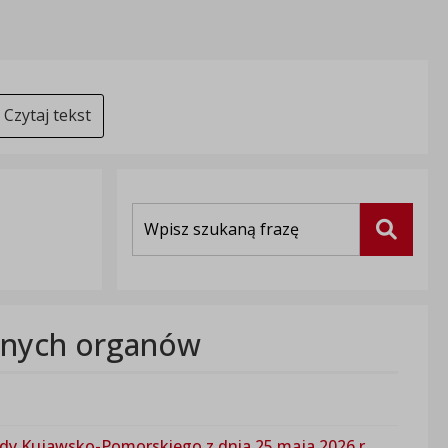
Czytaj tekst
Wyszukiwarka
Szukaj
innych organów
 Kujawsko-Pomorskiego z dnia 25 maja 2026 r.