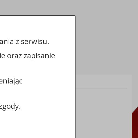
nia z serwisu.
cie oraz zapisanie
eniając
Informacje dodatkowe:
NIP: 8883031255
REGON: 910866910
zgody.
TERYT: 0464011