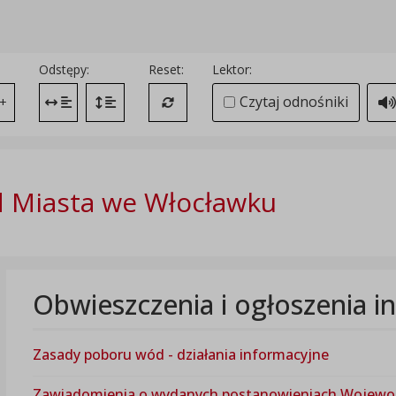
Odstępy:
Reset:
Lektor:
Czytaj odnośniki
+
Zmień odstęp między literami
Zmień interlinię i margines między paragrafami
Przywróć ustawienia domyślne
 Miasta we Włocławku
Obwieszczenia i ogłoszenia 
Zasady poboru wód - działania informacyjne
Zawiadomienia o wydanych postanowieniach Wojewody