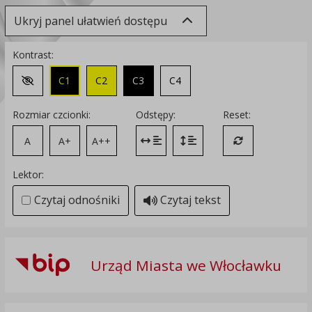
Ukryj panel ułatwień dostępu
Kontrast:
C1
C2
C3
C4
Zmień kontrast na domyślny
Rozmiar czcionki:
Odstępy:
Reset:
A
A+
A++
Zmień odstęp między literami
Zmień interlinię i margines
Przywróć ustawi
Lektor:
Czytaj odnośniki
Czytaj tekst
Urząd Miasta we Włocławku