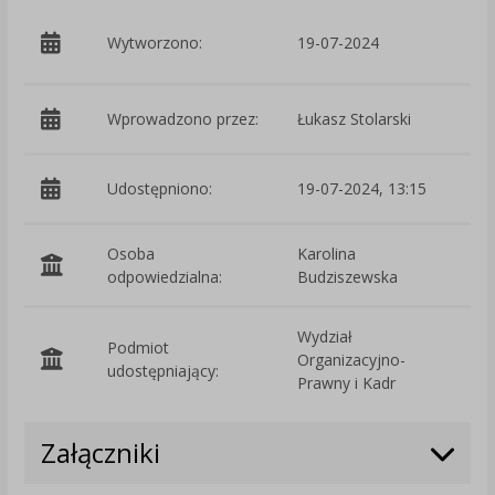
p
Wytworzono:
19-07-2024
W
Wprowadzono przez:
Łukasz Stolarski
Udostępniono:
19-07-2024, 13:15
Osoba
Karolina
odpowiedzialna:
Budziszewska
Wydział
Podmiot
Organizacyjno-
O
udostępniający:
Prawny i Kadr
Załączniki