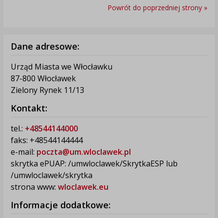
Powrót do poprzedniej strony »
Dane adresowe:
Urząd Miasta we Włocławku
87-800 Włocławek
Zielony Rynek 11/13
Kontakt:
tel.:
+48544144000
faks: +48544144444
e-mail:
poczta@um.wloclawek.pl
skrytka ePUAP: /umwloclawek/SkrytkaESP lub
/umwloclawek/skrytka
strona www:
wloclawek.eu
Informacje dodatkowe: