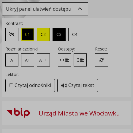
Ukryj panel ułatwień dostępu
Kontrast:
C1
C2
C3
C4
Zmień kontrast na domyślny
Rozmiar czcionki:
Odstępy:
Reset:
A
A+
A++
Zmień odstęp między literami
Zmień interlinię i margines
Przywróć ustawi
Lektor:
Czytaj odnośniki
Czytaj tekst
Urząd Miasta we Włocławku