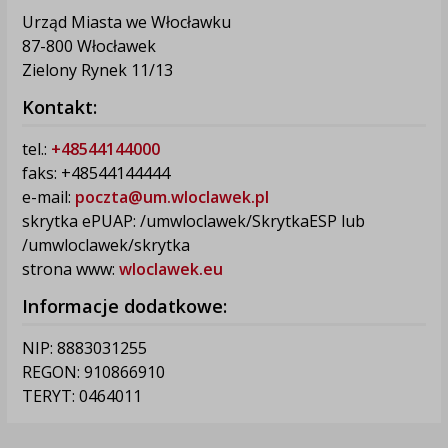
Urząd Miasta we Włocławku
87-800 Włocławek
Zielony Rynek 11/13
Kontakt:
tel.:
+48544144000
faks: +48544144444
e-mail:
poczta@um.wloclawek.pl
skrytka ePUAP: /umwloclawek/SkrytkaESP lub
/umwloclawek/skrytka
strona www:
wloclawek.eu
Informacje dodatkowe:
NIP: 8883031255
REGON: 910866910
TERYT: 0464011