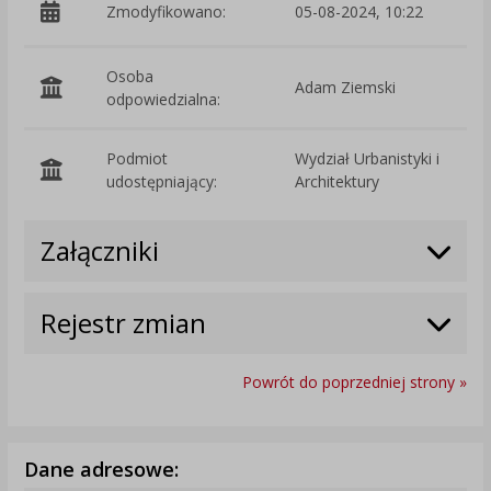
Zmodyfikowano:
05-08-2024, 10:22
p
Osoba
Adam Ziemski
odpowiedzialna:
Podmiot
Wydział Urbanistyki i
O
udostępniający:
Architektury
Załączniki
Rejestr zmian
Powrót do poprzedniej strony »
Dane adresowe: