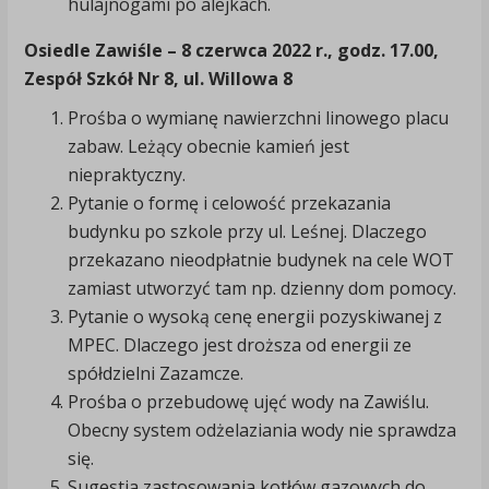
hulajnogami po alejkach.
Osiedle Zawiśle
– 8 czerwca 2022 r., godz. 17.00,
Zespół Szkół Nr 8, ul. Willowa 8
Prośba o wymianę nawierzchni linowego placu
zabaw. Leżący obecnie kamień jest
niepraktyczny.
Pytanie o formę i celowość przekazania
budynku po szkole przy ul. Leśnej. Dlaczego
przekazano nieodpłatnie budynek na cele WOT
zamiast utworzyć tam np. dzienny dom pomocy.
Pytanie o wysoką cenę energii pozyskiwanej z
MPEC. Dlaczego jest droższa od energii ze
spółdzielni Zazamcze.
Prośba o przebudowę ujęć wody na Zawiślu.
Obecny system odżelaziania wody nie sprawdza
się.
Sugestia zastosowania kotłów gazowych do