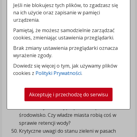
odpowiednich podjazdów oraz wjazdów na
Jeśli nie blokujesz tych plików, to zgadzasz się
tereny firm. Wjazdy na posesje są za wąskie co
na ich użycie oraz zapisanie w pamięci
powoduje zniszczenia krawężników i chodników.
urządzenia.
Mieszkańcy proszą o zwrócenie uwagi na stan
Pamiętaj, że możesz samodzielnie zarządzać
terenów pod paczkomaty. Proszą o ich
cookies, zmieniając ustawienia przeglądarki.
utwardzenie.
Brak zmiany ustawienia przeglądarki oznacza
Na skrzyżowaniach ulic oraz w okolicach miejsc
wyrażenie zgody.
usługowych i sklepów brak jest koszy na śmieci.
Dowiedz się więcej o tym, jak używamy plików
Mieszkańcy zgłaszają problem opieki nad
cookies z
Polityki Prywatności
.
miejskimi kąpieliskami. Skoro wydawane są duże
pieniądze na budowę odkrytych basenów, to
dlaczego nie przeznacza się pieniędzy na
Akceptuję i przechodzę do serwisu
zadbanie o kąpieliska nad jeziorami?
Mieszkańcy obawiają się o kwestę dbania o
środowisko. Czy władze miasta robią coś w
sprawie retencji wody?
Krytyczne uwagi do stanu zieleni w pasach