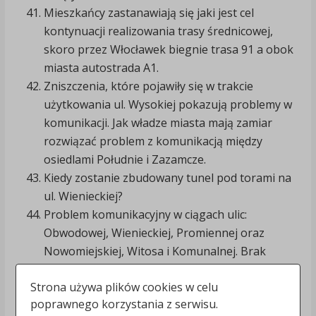
Mieszkańcy zastanawiają się jaki jest cel
kontynuacji realizowania trasy średnicowej,
skoro przez Włocławek biegnie trasa 91 a obok
miasta autostrada A1.
Zniszczenia, które pojawiły się w trakcie
użytkowania ul. Wysokiej pokazują problemy w
komunikacji. Jak władze miasta mają zamiar
rozwiązać problem z komunikacją między
osiedlami Południe i Zazamcze.
Kiedy zostanie zbudowany tunel pod torami na
ul. Wienieckiej?
Problem komunikacyjny w ciągach ulic:
Obwodowej, Wienieckiej, Promiennej oraz
Nowomiejskiej, Witosa i Komunalnej. Brak
połączeń przejazdu tymi ulicami.
Strona używa plików cookies w celu
Miasto pobiera wysokie podatki od włocławskich
poprawnego korzystania z serwisu.
przedsiębiorców i nie egzekwuje od nich budowy