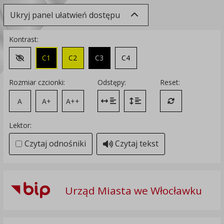
Ukryj panel ułatwień dostępu
Kontrast:
C1
C2
C3
C4
Zmień kontrast na domyślny
Rozmiar czcionki:
Odstępy:
Reset:
A
A+
A++
Zmień odstęp między literami
Zmień interlinię i margines
Przywróć ustawi
Lektor:
Czytaj odnośniki
Czytaj tekst
Urząd Miasta we Włocławku