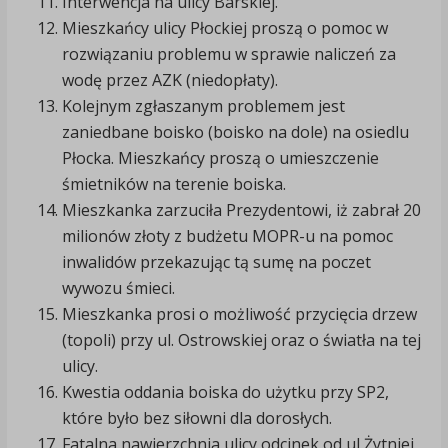
Interwencja na ulicy Barskiej.
Mieszkańcy ulicy Płockiej proszą o pomoc w
rozwiązaniu problemu w sprawie naliczeń za
wodę przez AZK (niedopłaty).
Kolejnym zgłaszanym problemem jest
zaniedbane boisko (boisko na dole) na osiedlu
Płocka. Mieszkańcy proszą o umieszczenie
śmietników na terenie boiska.
Mieszkanka zarzuciła Prezydentowi, iż zabrał 20
milionów złoty z budżetu MOPR-u na pomoc
inwalidów przekazując tą sumę na poczet
wywozu śmieci.
Mieszkanka prosi o możliwość przycięcia drzew
(topoli) przy ul. Ostrowskiej oraz o światła na tej
ulicy.
Kwestia oddania boiska do użytku przy SP2,
które było bez siłowni dla dorosłych.
Fatalna nawierzchnia ulicy odcinek od ul Żytniej