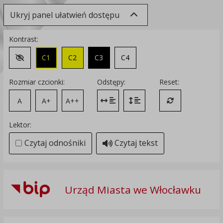
Ukryj panel ułatwień dostępu
Kontrast:
C1
C2
C3
C4
Zmień kontrast na domyślny
Rozmiar czcionki:
Odstępy:
Reset:
A
A+
A++
Zmień odstęp między literami
Zmień interlinię i margines
Przywróć ustawi
Lektor:
Czytaj odnośniki
Czytaj tekst
Urząd Miasta we Włocławku