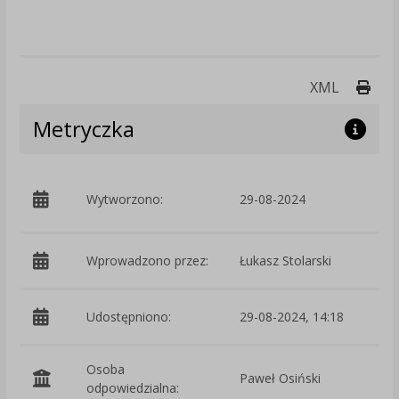
Druk
XML
Metryczka
p
Wytworzono:
29-08-2024
i
Wprowadzono przez:
Łukasz Stolarski
Udostępniono:
29-08-2024, 14:18
Osoba
Paweł Osiński
odpowiedzialna: