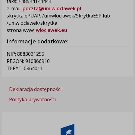
faks: +48544144444
e-mail:
poczta@um.wloclawek.pl
skrytka ePUAP: /umwloclawek/SkrytkaESP lub
/umwloclawek/skrytka
strona www:
wloclawek.eu
Informacje dodatkowe:
NIP: 8883031255
REGON: 910866910
TERYT: 0464011
Deklaracja dostępności
Polityka prywatności