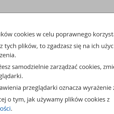
ików cookies w celu poprawnego korzysta
sz tych plików, to zgadzasz się na ich uży
zenia.
żesz samodzielnie zarządzać cookies, zmi
Kontakt:
glądarki.
tel.:
+48544144000
faks: +48544144444
awienia przeglądarki oznacza wyrażenie 
e-mail:
poczta@um.wloclawek.pl
skrytka ePUAP: /umwloclawek/SkrytkaESP lub
cej o tym, jak używamy plików cookies z
/umwloclawek/skrytka
ości
.
strona www:
wloclawek.eu