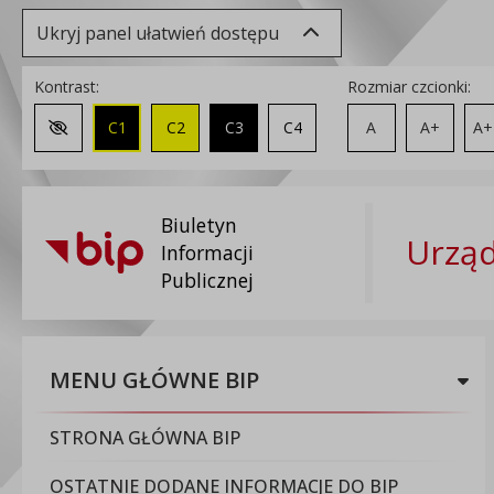
Ukryj panel ułatwień dostępu
Kontrast:
Rozmiar czcionki:
C1
C2
C3
C4
A
A+
A+
Zmień kontrast na domyślny
Biuletyn
Urząd
Informacji
Publicznej
MENU GŁÓWNE BIP
STRONA GŁÓWNA BIP
OSTATNIE DODANE INFORMACJE DO BIP