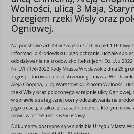
Wolności, ulicą 3 Maja, Stary
brzegiem rzeki Wisły oraz po
Ogniowej.
Na podstawie art. 43 w związku z art. 46 pkt 1 Ustawy z
informacji o środowisku i jego ochronie, udziale społ
oddziaływania na środowisko (tekst jedn.: Dz. U. z 2022 
Nr LVII/176/2022 Rady Miasta Włocławek z dnia 28 gru
zagospodarowania przestrzennego miasta Włocławek d
Aleją Chopina, ulicą Warszawską, Placem Wolności, ulic
rzeki Wisły oraz położonego w rejonie ulicy Ogniowe
w sprawie strategicznej oceny oddziaływania na środow
jego treścią, a także z uzasadnieniem, o którym mowa
mowa w art. 55 ust. 3 w/w ustawy.
Dokumenty dostępne są w siedzibie Urzędu Miasta Wło
pracy urzędu (pokój 411, IV-piętro).