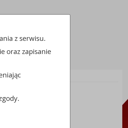
nia z serwisu.
cie oraz zapisanie
eniając
Informacje dodatkowe:
NIP: 8883031255
REGON: 910866910
zgody.
TERYT: 0464011