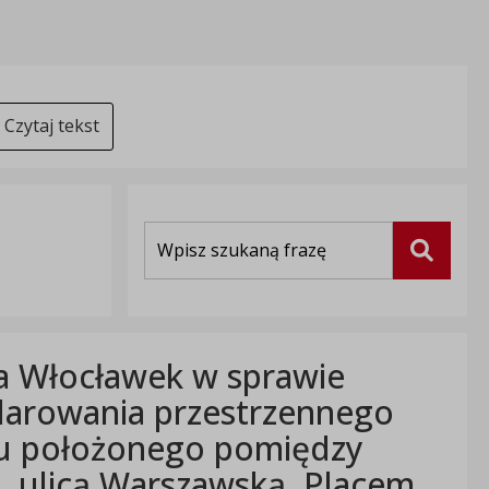
Czytaj tekst
Wyszukiwarka
Szukaj
a Włocławek w sprawie
arowania przestrzennego
ru położonego pomiędzy
a, ulicą Warszawską, Placem