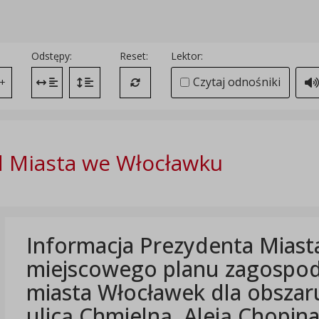
Odstępy:
Reset:
Lektor:
Czytaj odnośniki
+
Zmień odstęp między literami
Zmień interlinię i margines między paragrafami
Przywróć ustawienia domyślne
 Miasta we Włocławku
Informacja Prezydenta Miast
miejscowego planu zagospod
miasta Włocławek dla obsza
ulicą Chmielną, Aleją Chopin