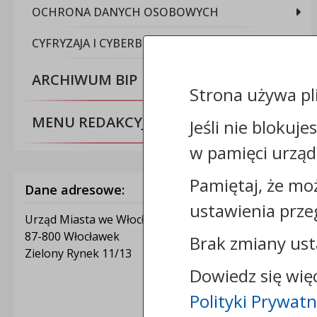
OCHRONA DANYCH OSOBOWYCH
CYFRYZAJA I CYBERBEZPIECZEŃSTWO
ARCHIWUM BIP
Strona używa pl
MENU REDAKCYJNE
Jeśli nie blokuje
w pamięci urząd
Pamiętaj, że mo
Dane adresowe:
ustawienia prze
Urząd Miasta we Włocławku
87-800 Włocławek
Brak zmiany ust
Zielony Rynek 11/13
Dowiedz się wię
Polityki Prywatn