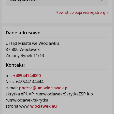
Powrót do poprzedniej strony »
Dane adresowe:
Urząd Miasta we Włocławku
87-800 Włocławek
Zielony Rynek 11/13
Kontakt:
tel.:
+48544144000
faks: +48544144444
e-mail:
poczta@um.wloclawek.pl
skrytka ePUAP: /umwloclawek/SkrytkaESP lub
/umwloclawek/skrytka
strona www:
wloclawek.eu