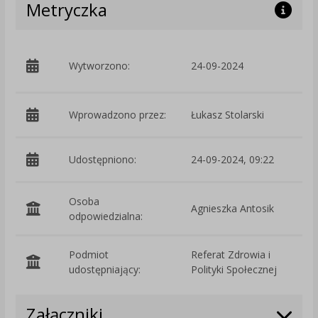
Metryczka
p
Wytworzono:
24-09-2024
P
Wprowadzono przez:
Łukasz Stolarski
Udostępniono:
24-09-2024, 09:22
Osoba
Agnieszka Antosik
odpowiedzialna:
Podmiot
Referat Zdrowia i
O
udostępniający:
Polityki Społecznej
Załączniki