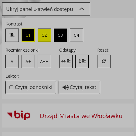
Ukryj panel ułatwień dostępu
Kontrast:
C1
C2
C3
C4
Zmień kontrast na domyślny
Rozmiar czcionki:
Odstępy:
Reset:
A
A+
A++
Zmień odstęp między literami
Zmień interlinię i margines
Przywróć ustawi
Lektor:
Czytaj odnośniki
Czytaj tekst
Urząd Miasta we Włocławku