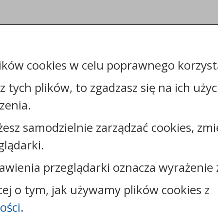
ików cookies w celu poprawnego korzysta
sz tych plików, to zgadzasz się na ich uży
zenia.
żesz samodzielnie zarządzać cookies, zmi
Kontakt:
glądarki.
tel.:
+48544144000
faks: +48544144444
awienia przeglądarki oznacza wyrażenie 
e-mail:
poczta@um.wloclawek.pl
skrytka ePUAP: /umwloclawek/SkrytkaESP lub
cej o tym, jak używamy plików cookies z
/umwloclawek/skrytka
ości
.
strona www:
wloclawek.eu