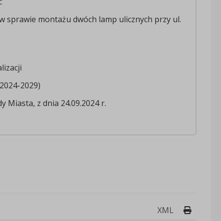
c
 w sprawie montażu dwóch lamp ulicznych przy ul.
lizacji
(2024-2029)
dy Miasta, z dnia 24.09.2024 r.
Drukuj 
XML