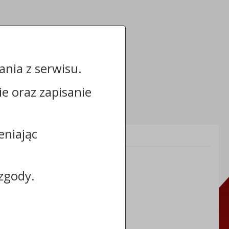
nia z serwisu.
cie oraz zapisanie
eniając
Informacje dodatkowe:
NIP: 8883031255
REGON: 910866910
zgody.
TERYT: 0464011