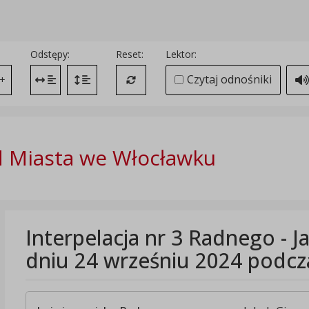
Odstępy:
Reset:
Lektor:
Czytaj odnośniki
+
Zmień odstęp między literami
Zmień interlinię i margines między paragrafami
Przywróć ustawienia domyślne
 Miasta we Włocławku
Interpelacja nr 3 Radnego - 
dniu 24 wrześniu 2024 podczas