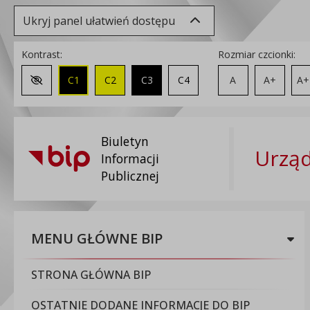
Ukryj panel ułatwień dostępu
Kontrast:
Rozmiar czcionki:
C1
C2
C3
C4
A
A+
A+
Zmień kontrast na domyślny
Biuletyn
Urząd
Informacji
Publicznej
MENU GŁÓWNE BIP
STRONA GŁÓWNA BIP
OSTATNIE DODANE INFORMACJE DO BIP