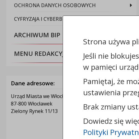
OCHRONA DANYCH OSOBOWYCH
CYFRYZAJA I CYBERBEZPIECZEŃSTWO
ARCHIWUM BIP
Strona używa pl
MENU REDAKCYJNE
Jeśli nie blokuje
w pamięci urząd
Pamiętaj, że mo
Dane adresowe:
ustawienia prze
Urząd Miasta we Włocławku
87-800 Włocławek
Brak zmiany ust
Zielony Rynek 11/13
Dowiedz się wię
Polityki Prywatn