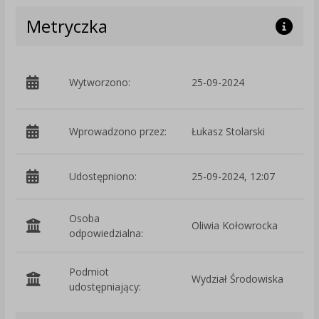
Metryczka
p
Wytworzono:
25-09-2024
Ś
Wprowadzono przez:
Łukasz Stolarski
Udostępniono:
25-09-2024, 12:07
Osoba
Oliwia Kołowrocka
odpowiedzialna:
Podmiot
Wydział Środowiska
O
udostępniający: