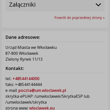
Załączniki
Powrót do poprzedniej strony »
Dane adresowe:
Urząd Miasta we Włocławku
87-800 Włocławek
Zielony Rynek 11/13
Kontakt:
tel.:
+48544144000
faks: +48544144444
e-mail:
poczta@um.wloclawek.pl
skrytka ePUAP: /umwloclawek/SkrytkaESP lub
/umwloclawek/skrytka
strona www:
wloclawek.eu