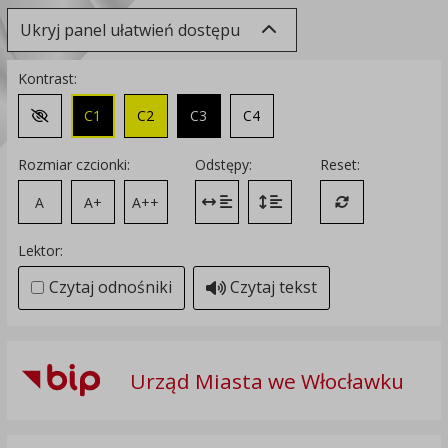
Ukryj panel ułatwień dostępu
Kontrast:
C1
C2
C3
C4
Zmień kontrast na domyślny
Rozmiar czcionki:
Odstępy:
Reset:
A
A+
A++
Zmień odstęp między literami
Zmień interlinię i margines
Przywróć ustawi
Lektor:
Czytaj odnośniki
Czytaj tekst
Urząd Miasta we Włocławku