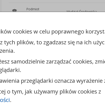
Podmiot
Wydział Środowiska
udostępniający:
Załączniki
ików cookies w celu poprawnego korzysta
sz tych plików, to zgadzasz się na ich uży
zenia.
żesz samodzielnie zarządzać cookies, zmi
Kontakt:
glądarki.
tel.:
+48544144000
faks: +48544144444
awienia przeglądarki oznacza wyrażenie 
e-mail:
poczta@um.wloclawek.pl
skrytka ePUAP: /umwloclawek/SkrytkaESP lub
cej o tym, jak używamy plików cookies z
/umwloclawek/skrytka
ości
.
strona www:
wloclawek.eu