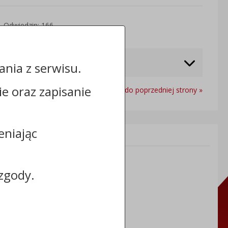
Odwiedzin: 166
nia z serwisu.
cie oraz zapisanie
Powrót do poprzedniej strony »
eniając
Informacje dodatkowe:
NIP: 8883031255
REGON: 910866910
zgody.
TERYT: 0464011