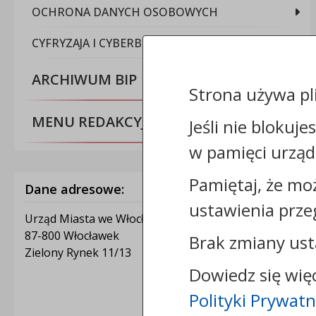
OCHRONA DANYCH OSOBOWYCH
CYFRYZAJA I CYBERBEZPIECZEŃSTWO
ARCHIWUM BIP
Strona używa pl
MENU REDAKCYJNE
Jeśli nie blokuje
w pamięci urząd
Pamiętaj, że mo
Dane adresowe:
ustawienia prze
Urząd Miasta we Włocławku
87-800 Włocławek
Brak zmiany ust
Zielony Rynek 11/13
Dowiedz się wię
Polityki Prywatn