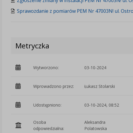
Zgłoszenie zmiany w instalacji PEM Nr 47003N! ul. 
Sprawozdanie z pomiarów PEM Nr 47003N! ul. Ostr
Metryczka
Wytworzono:
03-10-2024
Wprowadzono przez:
Łukasz Stolarski
Udostępniono:
03-10-2024, 08:52
Osoba
Aleksandra
odpowiedzialna:
Polatowska