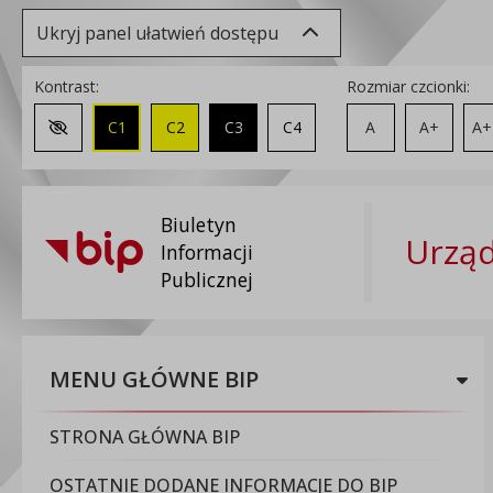
Ukryj panel ułatwień dostępu
Kontrast:
Rozmiar czcionki:
C1
C2
C3
C4
A
A+
A+
Zmień kontrast na domyślny
Biuletyn
Urząd
Informacji
Publicznej
MENU GŁÓWNE BIP
STRONA GŁÓWNA BIP
OSTATNIE DODANE INFORMACJE DO BIP