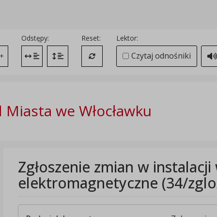
Odstępy:
Reset:
Lektor:
Czytaj odnośniki
+
Zmień odstęp między literami
Zmień interlinię i margines między paragrafami
Przywróć ustawienia domyślne
 Miasta we Włocławku
Zgłoszenie zmian w instalacji
elektromagnetyczne (34/zglo