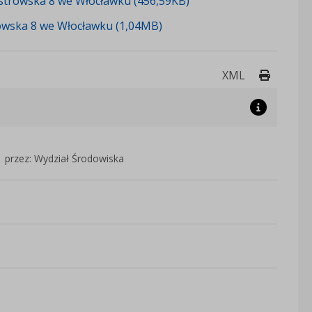
Ostrowska 8 we Włocławku (456,59KB)
owska 8 we Włocławku (1,04MB)
Drukuj 
XML
przez: Wydział Środowiska