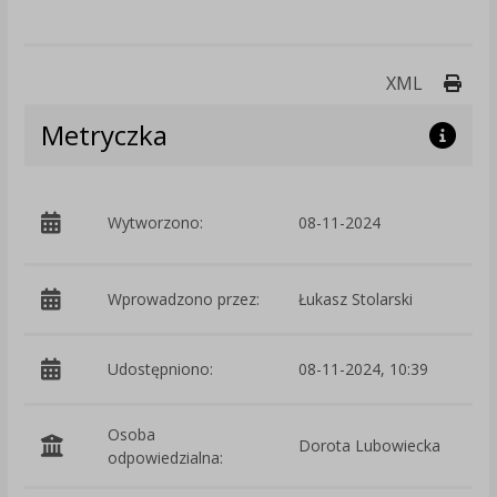
Druk
XML
Metryczka
p
Wytworzono:
08-11-2024
Ś
Wprowadzono przez:
Łukasz Stolarski
Udostępniono:
08-11-2024, 10:39
Osoba
Dorota Lubowiecka
odpowiedzialna: