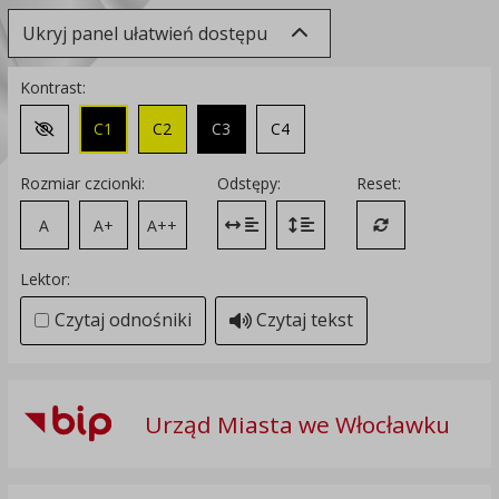
Ukryj panel ułatwień dostępu
Kontrast:
C1
C2
C3
C4
Zmień kontrast na domyślny
Rozmiar czcionki:
Odstępy:
Reset:
A
A+
A++
Zmień odstęp między literami
Zmień interlinię i margines
Przywróć ustawi
Lektor:
Czytaj odnośniki
Czytaj tekst
Urząd Miasta we Włocławku