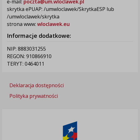
e-mail:
poczta@um.wloclawek.pl
skrytka ePUAP: /umwloclawek/SkrytkaESP lub
/umwloclawek/skrytka
strona www:
wloclawek.eu
Informacje dodatkowe:
NIP: 8883031255
REGON: 910866910
TERYT: 0464011
Deklaracja dostępności
Polityka prywatności