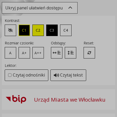
Ukryj panel ułatwień dostępu
Kontrast:
C1
C2
C3
C4
Zmień kontrast na domyślny
Rozmiar czcionki:
Odstępy:
Reset:
A
A+
A++
Zmień odstęp między literami
Zmień interlinię i margines
Przywróć ustawi
Lektor:
Czytaj odnośniki
Czytaj tekst
Urząd Miasta we Włocławku