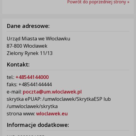
Powrót do poprzedniej strony »
Dane adresowe:
Urząd Miasta we Włocławku
87-800 Włocławek
Zielony Rynek 11/13
Kontakt:
tel.:
+48544144000
faks: +48544144444
e-mail:
poczta@um.wloclawek.pl
skrytka ePUAP: /umwloclawek/SkrytkaESP lub
/umwloclawek/skrytka
strona www:
wloclawek.eu
Informacje dodatkowe: