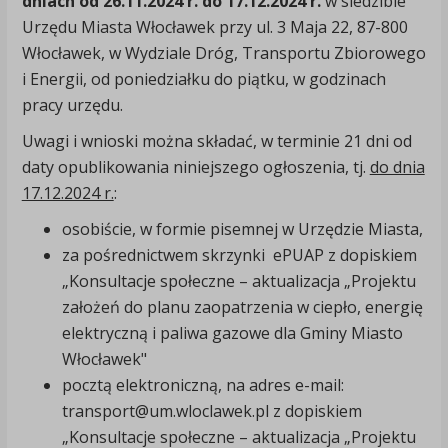
dniach od 26.11.2024 r. do 17.12.2024 r.
w siedzibie
Urzędu Miasta Włocławek przy ul. 3 Maja 22, 87-800
Włocławek, w Wydziale Dróg, Transportu Zbiorowego
i Energii, od poniedziałku do piątku, w godzinach
pracy urzędu.
Uwagi i wnioski można składać, w terminie 21 dni od
daty opublikowania niniejszego ogłoszenia, tj.
do dnia
17.12.2024 r.
:
osobiście, w formie pisemnej w Urzędzie Miasta,
za pośrednictwem skrzynki ePUAP z dopiskiem
„Konsultacje społeczne – aktualizacja „Projektu
założeń do planu zaopatrzenia w ciepło, energię
elektryczną i paliwa gazowe dla Gminy Miasto
Włocławek"
pocztą elektroniczną, na adres e-mail:
transport@um.wloclawek.pl z dopiskiem
„Konsultacje społeczne – aktualizacja „Projektu