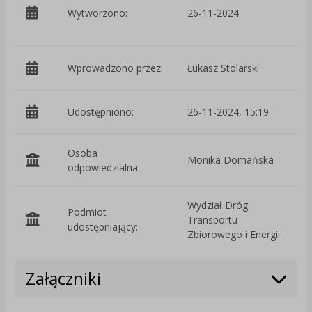
Wytworzono:
26-11-2024
T
E
Wprowadzono przez:
Łukasz Stolarski
Udostępniono:
26-11-2024, 15:19
Osoba
Monika Domańska
odpowiedzialna:
Wydział Dróg
Podmiot
Transportu
O
udostępniający:
Zbiorowego i Energii
Załączniki