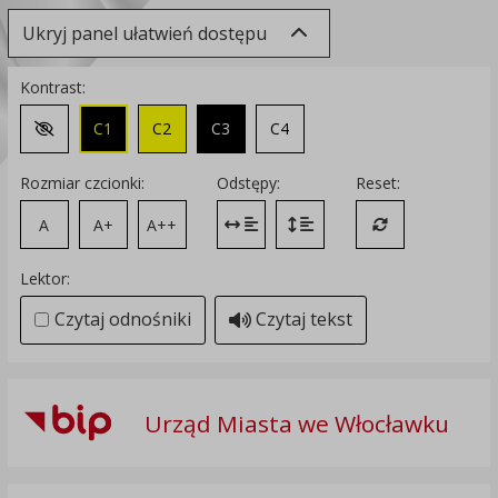
Ukryj panel ułatwień dostępu
Kontrast:
C1
C2
C3
C4
Zmień kontrast na domyślny
Rozmiar czcionki:
Odstępy:
Reset:
A
A+
A++
Zmień odstęp między literami
Zmień interlinię i margines
Przywróć ustawi
Lektor:
Czytaj odnośniki
Czytaj tekst
Urząd Miasta we Włocławku