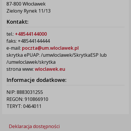
87-800 Włocławek
Zielony Rynek 11/13
Kontakt:
tel.:
+48544144000
faks: +48544144444
e-mail:
poczta@um.wloclawek.pl
skrytka ePUAP: /umwloclawek/SkrytkaESP lub
/umwloclawek/skrytka
strona www:
wloclawek.eu
Informacje dodatkowe:
NIP: 8883031255
REGON: 910866910
TERYT: 0464011
Deklaracja dostępności