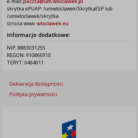
e-mail:
poczta@um.wloclawek.pl
skrytka ePUAP: /umwloclawek/SkrytkaESP lub
/umwloclawek/skrytka
strona www:
wloclawek.eu
Informacje dodatkowe:
NIP: 8883031255
REGON: 910866910
TERYT: 0464011
Deklaracja dostępności
Polityka prywatności