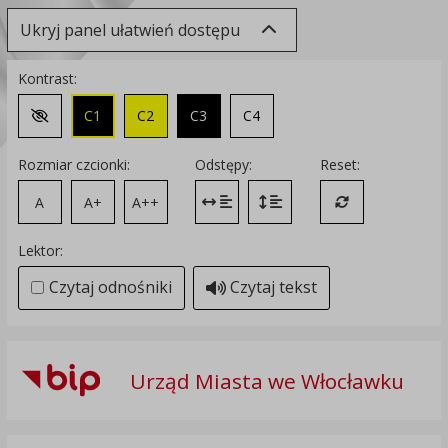
Ukryj panel ułatwień dostępu
Kontrast:
C1
C2
C3
C4
Zmień kontrast na domyślny
Rozmiar czcionki:
Odstępy:
Reset:
A
A+
A++
Zmień odstęp między literami
Zmień interlinię i margines
Przywróć ustawi
Lektor:
Czytaj odnośniki
Czytaj tekst
Urząd Miasta we Włocławku