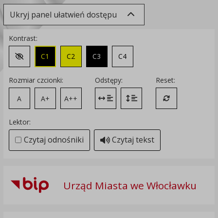
Ukryj panel ułatwień dostępu
Kontrast:
C1
C2
C3
C4
Zmień kontrast na domyślny
Rozmiar czcionki:
Odstępy:
Reset:
A
A+
A++
Zmień odstęp między literami
Zmień interlinię i margines
Przywróć ustawi
Lektor:
Czytaj odnośniki
Czytaj tekst
Urząd Miasta we Włocławku