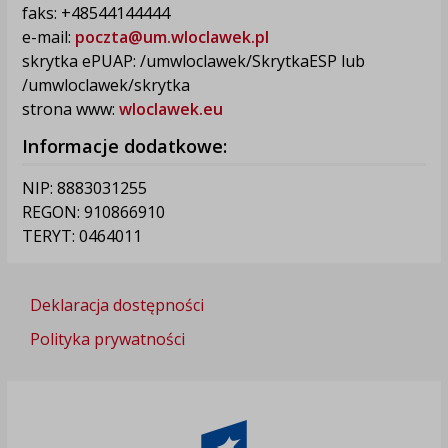
faks: +48544144444
e-mail:
poczta@um.wloclawek.pl
skrytka ePUAP: /umwloclawek/SkrytkaESP lub
/umwloclawek/skrytka
strona www:
wloclawek.eu
Informacje dodatkowe:
NIP: 8883031255
REGON: 910866910
TERYT: 0464011
Deklaracja dostępności
Polityka prywatności