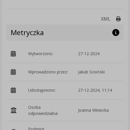
Druk
XML
Metryczka
Wytworzono:
27-12-2024
p
Wprowadzono przez:
Jakub Sosiński
Udostępniono:
27-12-2024, 11:14
Osoba
Joanna Winiecka
odpowiedzialna:
Podmiot