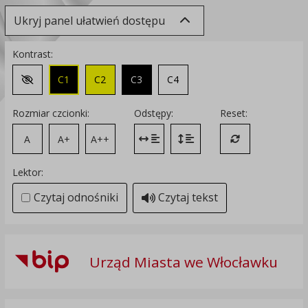
Ukryj panel ułatwień dostępu
Kontrast:
C1
C2
C3
C4
Zmień kontrast na domyślny
Rozmiar czcionki:
Odstępy:
Reset:
A
A+
A++
Zmień odstęp między literami
Zmień interlinię i margines
Przywróć ustawi
Lektor:
Czytaj odnośniki
Czytaj tekst
Urząd Miasta we Włocławku