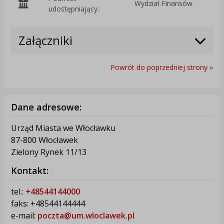
Wydział Finansów
O
udostępniający:
Załączniki
Powrót do poprzedniej strony »
Dane adresowe:
Urząd Miasta we Włocławku
87-800 Włocławek
Zielony Rynek 11/13
Kontakt:
tel.:
+48544144000
faks: +48544144444
e-mail:
poczta@um.wloclawek.pl