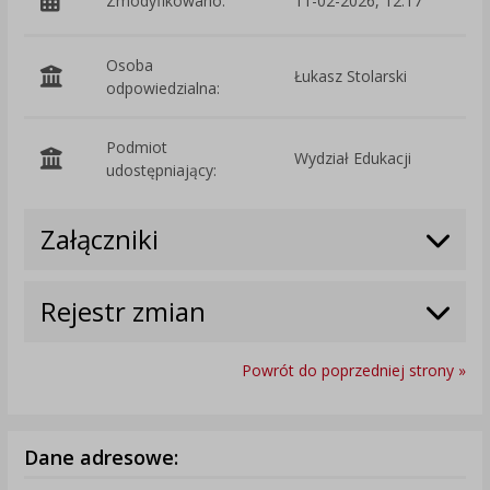
Zmodyfikowano:
11-02-2026, 12:17
p
Osoba
Łukasz Stolarski
odpowiedzialna:
Podmiot
Wydział Edukacji
O
udostępniający:
Załączniki
Rejestr zmian
Powrót do poprzedniej strony »
Dane adresowe: