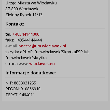
Urząd Miasta we Włocławku
87-800 Włocławek
Zielony Rynek 11/13
Kontakt:
tel.:
+48544144000
faks: +48544144444
e-mail:
poczta@um.wloclawek.pl
skrytka ePUAP: /umwloclawek/SkrytkaESP lub
/umwloclawek/skrytka
strona www:
wloclawek.eu
Informacje dodatkowe:
NIP: 8883031255
REGON: 910866910
TERYT: 0464011