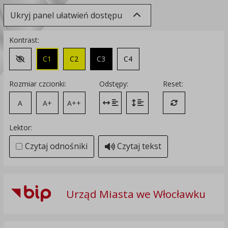
Ukryj panel ułatwień dostępu
Kontrast:
C1
C2
C3
C4
Zmień kontrast na domyślny
Rozmiar czcionki:
Odstępy:
Reset:
A
A+
A++
Zmień odstęp między literami
Zmień interlinię i margines
Przywróć ustawi
Lektor:
Czytaj odnośniki
Czytaj tekst
Urząd Miasta we Włocławku