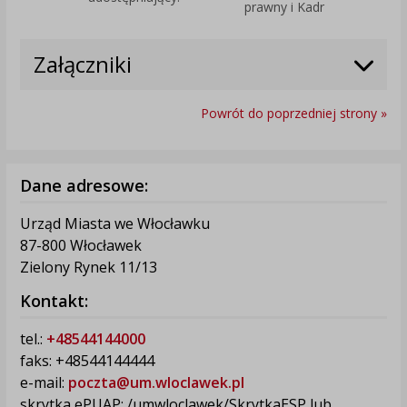
prawny i Kadr
Załączniki
Powrót do poprzedniej strony »
Dane adresowe:
Urząd Miasta we Włocławku
87-800 Włocławek
Zielony Rynek 11/13
Kontakt:
tel.:
+48544144000
faks: +48544144444
e-mail:
poczta@um.wloclawek.pl
skrytka ePUAP: /umwloclawek/SkrytkaESP lub