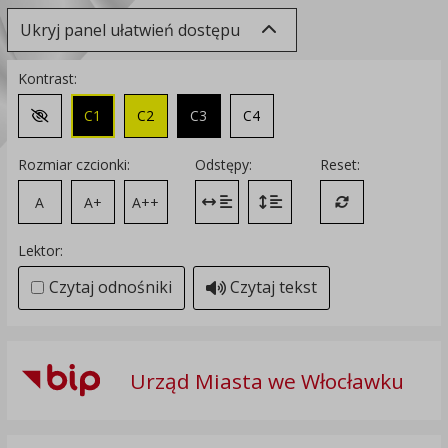
Ukryj panel ułatwień dostępu
Kontrast:
C1
C2
C3
C4
Zmień kontrast na domyślny
Rozmiar czcionki:
Odstępy:
Reset:
A
A+
A++
Zmień odstęp między literami
Zmień interlinię i margines
Przywróć ustawi
Lektor:
Czytaj odnośniki
Czytaj tekst
Urząd Miasta we Włocławku