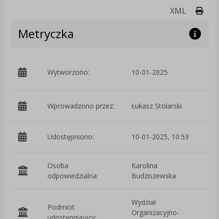
Druk
XML
Metryczka
p
Wytworzono:
10-01-2025
W
Wprowadzono przez:
Łukasz Stolarski
Udostępniono:
10-01-2025, 10:53
Osoba
Karolina
odpowiedzialna:
Budziszewska
Wydział
Podmiot
Organizacyjno-
O
udostępniający: