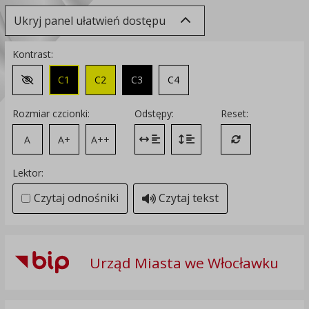
Ukryj panel ułatwień dostępu
Kontrast:
C1
C2
C3
C4
Zmień kontrast na domyślny
Rozmiar czcionki:
Odstępy:
Reset:
A
A+
A++
Zmień odstęp między literami
Zmień interlinię i margines
Przywróć ustawi
Lektor:
Czytaj odnośniki
Czytaj tekst
Urząd Miasta we Włocławku