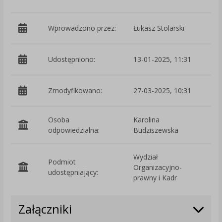
Wprowadzono przez:
Łukasz Stolarski
Udostępniono:
13-01-2025, 11:31
Zmodyfikowano:
27-03-2025, 10:31
p
Osoba
Karolina
odpowiedzialna:
Budziszewska
Wydział
Podmiot
Organizacyjno-
O
udostępniający:
prawny i Kadr
Załączniki