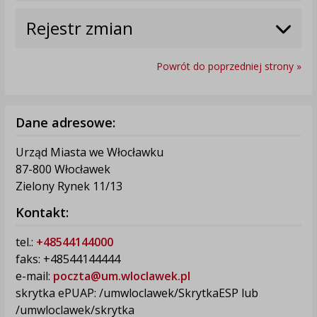
Rejestr zmian
Powrót do poprzedniej strony »
Dane adresowe:
Urząd Miasta we Włocławku
87-800 Włocławek
Zielony Rynek 11/13
Kontakt:
tel.:
+48544144000
faks: +48544144444
e-mail:
poczta@um.wloclawek.pl
skrytka ePUAP: /umwloclawek/SkrytkaESP lub
/umwloclawek/skrytka