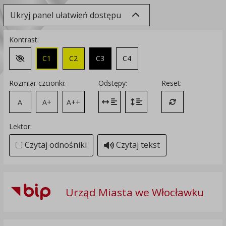
Ukryj panel ułatwień dostępu
Kontrast:
C1
C2
C3
C4
Zmień kontrast na domyślny
Rozmiar czcionki:
Odstępy:
Reset:
A
A+
A++
Zmień odstęp między literami
Zmień interlinię i margines
Przywróć ustawi
Lektor:
Czytaj odnośniki
Czytaj tekst
Urząd Miasta we Włocławku