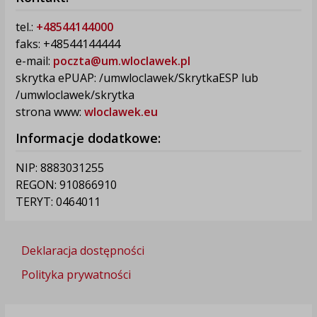
tel.:
+48544144000
faks: +48544144444
e-mail:
poczta@um.wloclawek.pl
skrytka ePUAP: /umwloclawek/SkrytkaESP lub
/umwloclawek/skrytka
strona www:
wloclawek.eu
Informacje dodatkowe:
NIP: 8883031255
REGON: 910866910
TERYT: 0464011
Deklaracja dostępności
Polityka prywatności