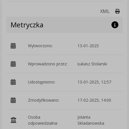
Druk
XML
Metryczka
Wytworzono:
13-01-2025
p
Wprowadzono przez:
Łukasz Stolarski
Udostępniono:
13-01-2025, 12:57
Zmodyfikowano:
17-02-2025, 14:00
p
Osoba
Jolanta
odpowiedzialna:
Składanowska