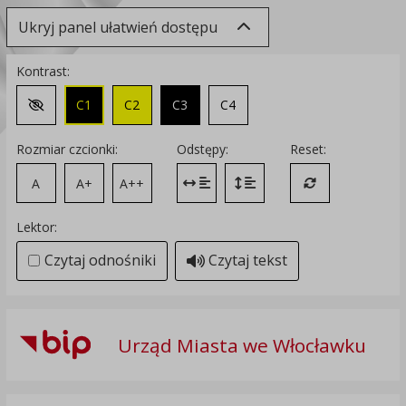
Ukryj panel ułatwień dostępu
Kontrast:
C1
C2
C3
C4
Zmień kontrast na domyślny
Rozmiar czcionki:
Odstępy:
Reset:
A
A+
A++
Zmień odstęp między literami
Zmień interlinię i margines
Przywróć ustawi
Lektor:
Czytaj odnośniki
Czytaj tekst
Urząd Miasta we Włocławku