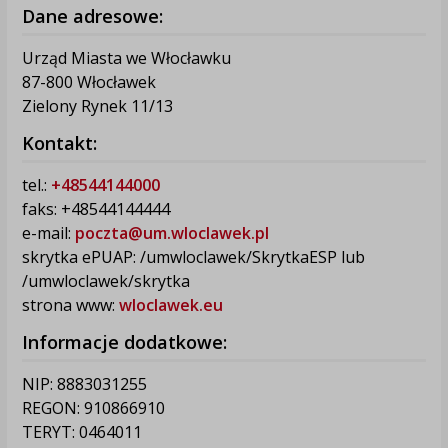
Dane adresowe:
Urząd Miasta we Włocławku
87-800 Włocławek
Zielony Rynek 11/13
Kontakt:
tel.:
+48544144000
faks: +48544144444
e-mail:
poczta@um.wloclawek.pl
skrytka ePUAP: /umwloclawek/SkrytkaESP lub
/umwloclawek/skrytka
strona www:
wloclawek.eu
Informacje dodatkowe:
NIP: 8883031255
REGON: 910866910
TERYT: 0464011