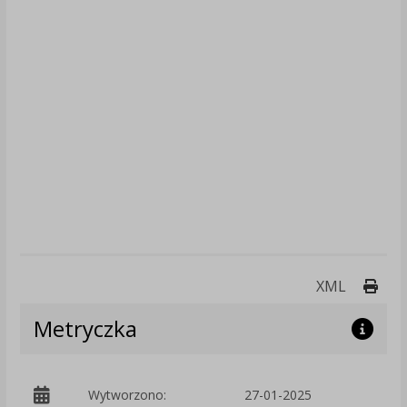
Druk
XML
Metryczka
Wytworzono:
27-01-2025
p