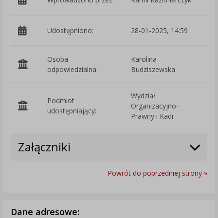
Udostępniono:
28-01-2025, 14:59
Osoba
Karolina
odpowiedzialna:
Budziszewska
Wydział
Podmiot
Organizacyjno-
O
udostępniający:
Prawny i Kadr
Załączniki
Powrót do poprzedniej strony »
Dane adresowe: