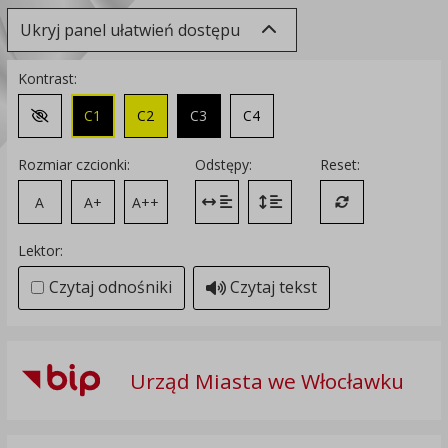
Ukryj panel ułatwień dostępu
Kontrast:
C1
C2
C3
C4
Zmień kontrast na domyślny
Rozmiar czcionki:
Odstępy:
Reset:
A
A+
A++
Zmień odstęp między literami
Zmień interlinię i margines
Przywróć ustawi
Lektor:
Czytaj odnośniki
Czytaj tekst
Urząd Miasta we Włocławku