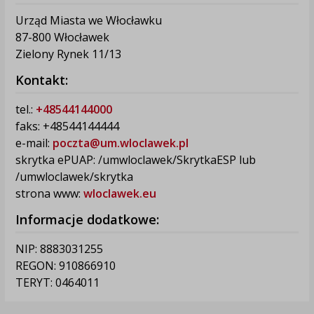
Urząd Miasta we Włocławku
87-800 Włocławek
Zielony Rynek 11/13
Kontakt:
tel.:
+48544144000
faks: +48544144444
e-mail:
poczta@um.wloclawek.pl
skrytka ePUAP: /umwloclawek/SkrytkaESP lub
/umwloclawek/skrytka
strona www:
wloclawek.eu
Informacje dodatkowe:
NIP: 8883031255
REGON: 910866910
TERYT: 0464011