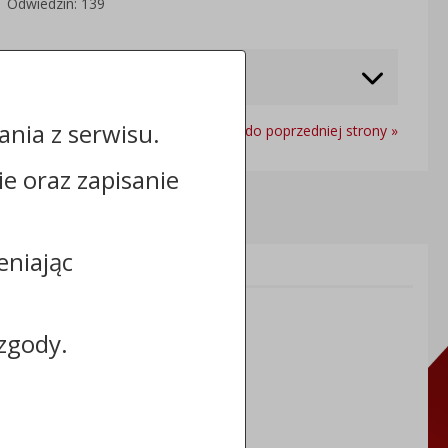
Odwiedzin: 139
nia z serwisu.
Powrót do poprzedniej strony »
cie oraz zapisanie
eniając
Informacje dodatkowe:
NIP: 8883031255
REGON: 910866910
zgody.
TERYT: 0464011