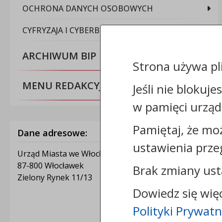
OCHRONA DANYCH OSOBOWYCH
CYFRYZAJA I CYBERBEZPIECZEŃSTWO
ARCHIWUM BIP
Strona używa pl
MENU REDAKCYJNE
Jeśli nie blokuje
w pamięci urząd
Pamiętaj, że mo
Dane adresowe:
ustawienia prze
Urząd Miasta we Włocławku
87-800 Włocławek
Brak zmiany ust
Zielony Rynek 11/13
Dowiedz się wię
Polityki Prywatn