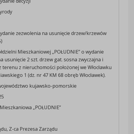
danie decyzji
yrody
ydanie zezwolenia na usunięcie drzew/krzewów
)
łdzielni Mieszkaniowej „POŁUDNIE” o wydanie
a usunięcie 2 szt. drzew gat. sosna zwyczajna i
z terenu z nieruchomości położonej we Włocławku
niawskiego 1 (dz. nr 47 KM 68 obręb Włocławek).
województwo kujawsko-pomorskie
25
a Mieszkaniowa „POŁUDNIE”
ądu, Z-ca Prezesa Zarządu