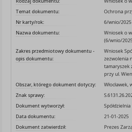
Rodzaj dokumentu:
Wniosek o wy
Temat dokumentu:
Ochrona prz
Nr karty/rok:
6/wnio/2025
Nazwa dokumentu:
Wniosek o w
(6/wnio/2025
Zakres przedmiotowy dokumentu -
Wniosek Spó
opis dokumentu:
zezwolenia n
tamaryszek 
przy ul. Wie
Obszar, którego dokument dotyczy:
Włocławek, 
Znak sprawy:
S.6131.26.20
Dokument wytworzył:
Spółdzielni
Data dokumentu:
21-01-2025
Dokument zatwierdził:
Prezes Zarz