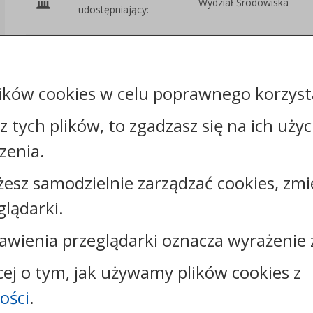
Wydział Środowiska
udostępniający:
Załączniki
ików cookies w celu poprawnego korzysta
sz tych plików, to zgadzasz się na ich uży
zenia.
żesz samodzielnie zarządzać cookies, zmi
Kontakt:
glądarki.
tel.:
+48544144000
faks: +48544144444
awienia przeglądarki oznacza wyrażenie 
e-mail:
poczta@um.wloclawek.pl
skrytka ePUAP: /umwloclawek/SkrytkaESP lub
cej o tym, jak używamy plików cookies z
/umwloclawek/skrytka
ości
.
strona www:
wloclawek.eu