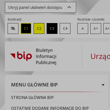
Ukryj panel ułatwień dostępu
Kontrast:
Rozmiar czcionki:
C1
C2
C3
C4
A
A+
A+
Zmień kontrast na domyślny
Biuletyn
Urząd
Informacji
Publicznej
MENU GŁÓWNE BIP
STRONA GŁÓWNA BIP
OSTATNIE DODANE INFORMACJE DO BIP