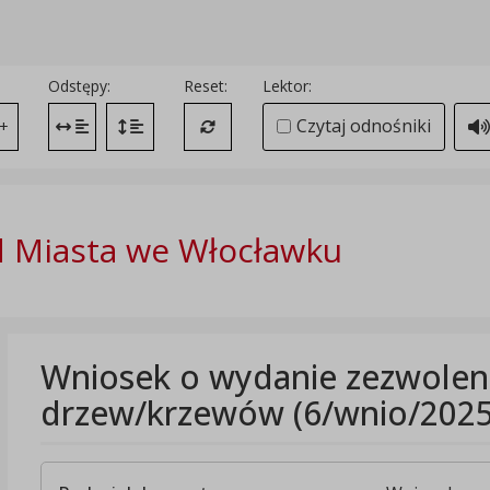
Odstępy:
Reset:
Lektor:
Czytaj odnośniki
+
Zmień odstęp między literami
Zmień interlinię i margines między paragrafami
Przywróć ustawienia domyślne
 Miasta we Włocławku
Wniosek o wydanie zezwoleni
drzew/krzewów (6/wnio/2025