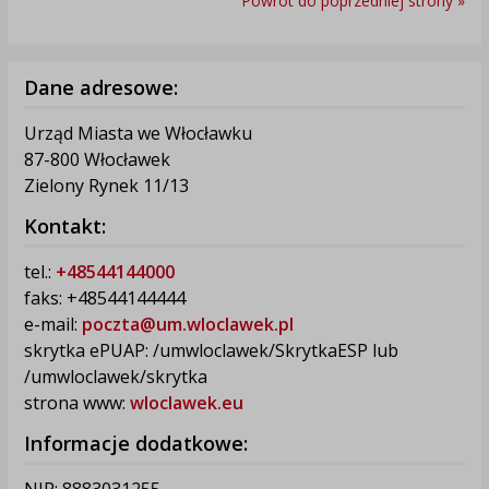
Powrót do poprzedniej strony »
Dane adresowe:
Urząd Miasta we Włocławku
87-800 Włocławek
Zielony Rynek 11/13
Kontakt:
tel.:
+48544144000
faks: +48544144444
e-mail:
poczta@um.wloclawek.pl
skrytka ePUAP: /umwloclawek/SkrytkaESP lub
/umwloclawek/skrytka
strona www:
wloclawek.eu
Informacje dodatkowe:
NIP: 8883031255