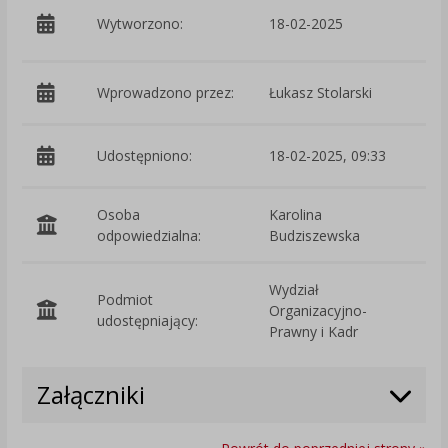
p
Wytworzono:
18-02-2025
W
Wprowadzono przez:
Łukasz Stolarski
Udostępniono:
18-02-2025, 09:33
Osoba
Karolina
odpowiedzialna:
Budziszewska
Wydział
Podmiot
Organizacyjno-
O
udostępniający:
Prawny i Kadr
Załączniki