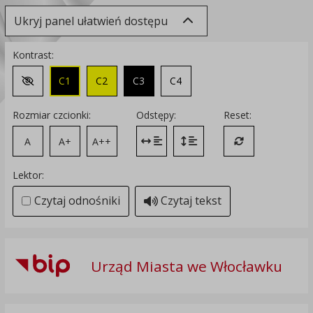
Ukryj panel ułatwień dostępu
Kontrast:
C1
C2
C3
C4
Zmień kontrast na domyślny
Rozmiar czcionki:
Odstępy:
Reset:
A
A+
A++
Zmień odstęp między literami
Zmień interlinię i margines
Przywróć ustawi
Lektor:
Czytaj odnośniki
Czytaj tekst
Urząd Miasta we Włocławku