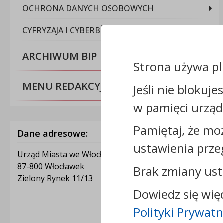
OCHRONA DANYCH OSOBOWYCH
CYFRYZAJA I CYBERBEZPIECZEŃSTWO
ARCHIWUM BIP
Strona używa pl
MENU REDAKCYJNE
Jeśli nie blokuje
w pamięci urząd
Pamiętaj, że mo
Dane adresowe:
ustawienia prze
Urząd Miasta we Włocławku
87-800 Włocławek
Brak zmiany ust
Zielony Rynek 11/13
Dowiedz się wię
Polityki Prywatn