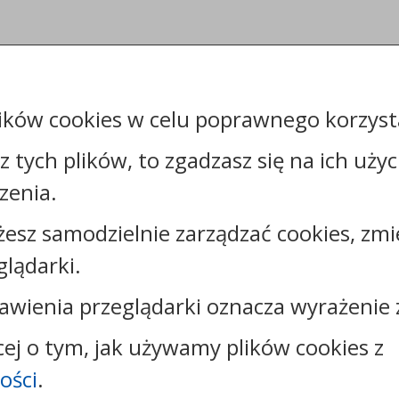
ików cookies w celu poprawnego korzysta
sz tych plików, to zgadzasz się na ich uży
zenia.
żesz samodzielnie zarządzać cookies, zmi
Kontakt:
glądarki.
tel.:
+48544144000
faks: +48544144444
awienia przeglądarki oznacza wyrażenie 
e-mail:
poczta@um.wloclawek.pl
skrytka ePUAP: /umwloclawek/SkrytkaESP lub
cej o tym, jak używamy plików cookies z
/umwloclawek/skrytka
ości
.
strona www:
wloclawek.eu