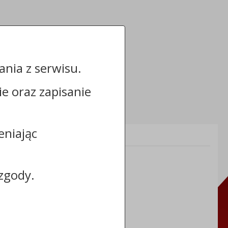
nia z serwisu.
cie oraz zapisanie
eniając
Informacje dodatkowe:
NIP: 8883031255
REGON: 910866910
zgody.
TERYT: 0464011