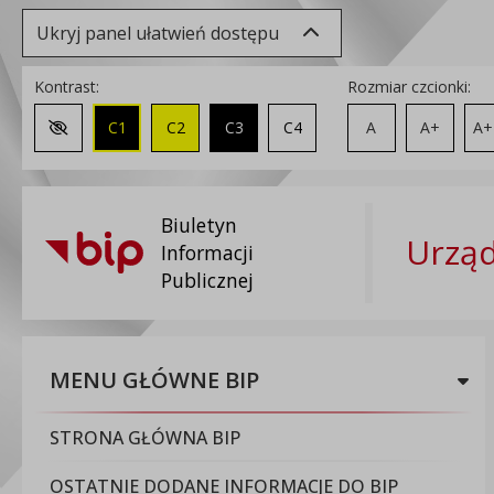
Ukryj panel ułatwień dostępu
Kontrast:
Rozmiar czcionki:
C1
C2
C3
C4
A
A+
A+
Zmień kontrast na domyślny
Biuletyn
Urząd
Informacji
Publicznej
MENU GŁÓWNE BIP
STRONA GŁÓWNA BIP
OSTATNIE DODANE INFORMACJE DO BIP