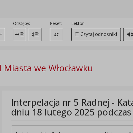
Odstępy:
Reset:
Lektor:
Czytaj odnośniki
+
Zmień odstęp między literami
Zmień interlinię i margines między paragrafami
Przywróć ustawienia domyślne
 Miasta we Włocławku
Interpelacja nr 5 Radnej - Ka
dniu 18 lutego 2025 podczas 