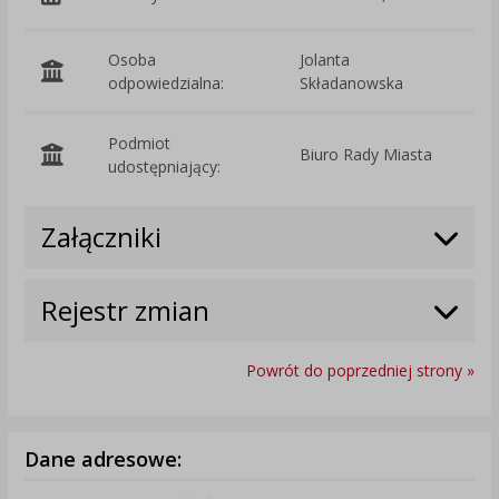
Osoba
Jolanta
odpowiedzialna:
Składanowska
Podmiot
Biuro Rady Miasta
O
udostępniający:
Załączniki
Rejestr zmian
Powrót do poprzedniej strony »
Dane adresowe: