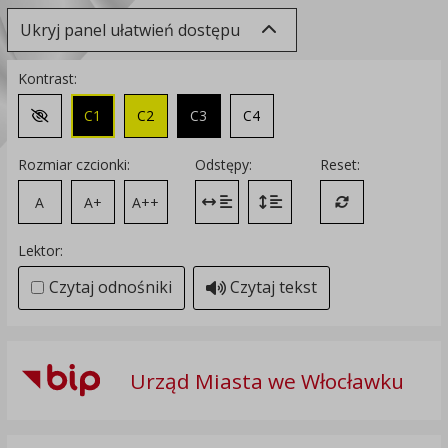
Ukryj panel ułatwień dostępu
Kontrast:
C1
C2
C3
C4
Zmień kontrast na domyślny
Rozmiar czcionki:
Odstępy:
Reset:
A
A+
A++
Zmień odstęp między literami
Zmień interlinię i margines
Przywróć ustawi
Lektor:
Czytaj odnośniki
Czytaj tekst
Urząd Miasta we Włocławku