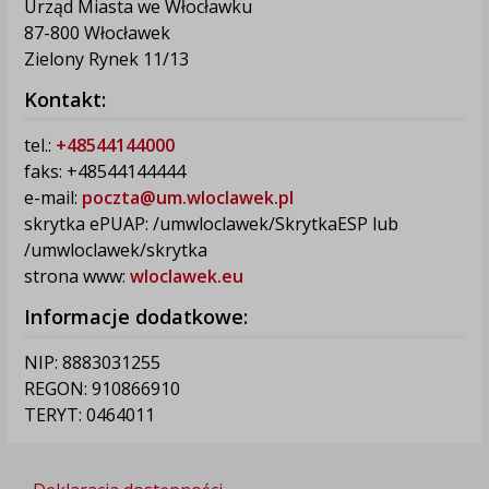
Urząd Miasta we Włocławku
87-800 Włocławek
Zielony Rynek 11/13
Kontakt:
tel.:
+48544144000
faks: +48544144444
e-mail:
poczta@um.wloclawek.pl
skrytka ePUAP: /umwloclawek/SkrytkaESP lub
/umwloclawek/skrytka
strona www:
wloclawek.eu
Informacje dodatkowe:
NIP: 8883031255
REGON: 910866910
TERYT: 0464011