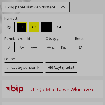
Ukryj panel ułatwień dostępu
Kontrast:
C1
C2
C3
C4
Zmień kontrast na domyślny
Rozmiar czcionki:
Odstępy:
Reset:
A
A+
A++
Zmień odstęp między literami
Zmień interlinię i margines
Przywróć ustawi
Lektor:
Czytaj odnośniki
Czytaj tekst
Urząd Miasta we Włocławku