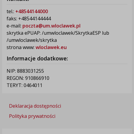
tel.:
+48544144000
faks: +48544144444
e-mail:
poczta@um.wloclawek.pl
skrytka ePUAP: /umwloclawek/SkrytkaESP lub
/umwloclawek/skrytka
strona www:
wloclawek.eu
Informacje dodatkowe:
NIP: 8883031255
REGON: 910866910
TERYT: 0464011
Deklaracja dostępności
Polityka prywatności