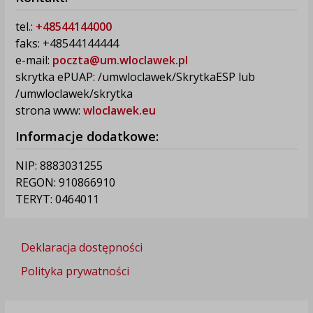
tel.:
+48544144000
faks: +48544144444
e-mail:
poczta@um.wloclawek.pl
skrytka ePUAP: /umwloclawek/SkrytkaESP lub
/umwloclawek/skrytka
strona www:
wloclawek.eu
Informacje dodatkowe:
NIP: 8883031255
REGON: 910866910
TERYT: 0464011
Deklaracja dostępności
Polityka prywatności