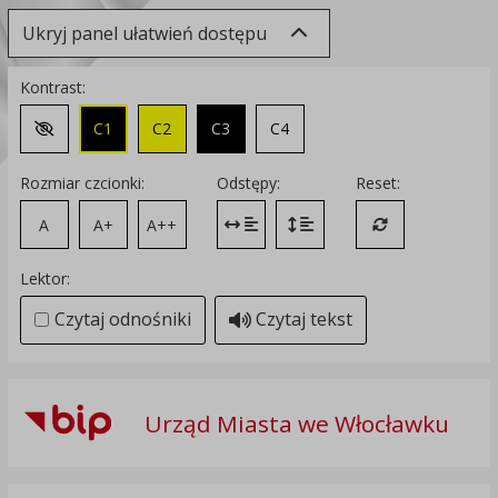
Ukryj panel ułatwień dostępu
Kontrast:
C1
C2
C3
C4
Zmień kontrast na domyślny
Rozmiar czcionki:
Odstępy:
Reset:
A
A+
A++
Zmień odstęp między literami
Zmień interlinię i margines
Przywróć ustawi
Lektor:
Czytaj odnośniki
Czytaj tekst
Urząd Miasta we Włocławku