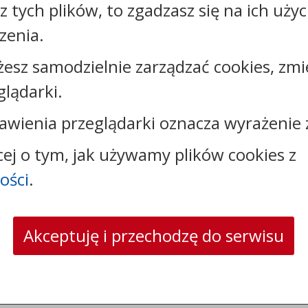
sz tych plików, to zgadzasz się na ich uży
zenia.
Rejestr zmian
żesz samodzielnie zarządzać cookies, zmi
glądarki.
awienia przeglądarki oznacza wyrażenie 
Kontakt:
cej o tym, jak używamy plików cookies z
tel.:
+48544144000
faks: +48544144444
ości
.
e-mail:
poczta@um.wloclawek.pl
skrytka ePUAP: /umwloclawek/SkrytkaESP lub
/umwloclawek/skrytka
Akceptuję i przechodzę do serwisu
strona www:
wloclawek.eu