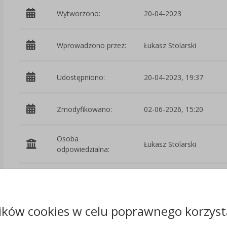
Wytworzono:
20-04-2023
Wprowadzono przez:
Łukasz Stolarski
Udostępniono:
20-04-2023, 19:37
Zmodyfikowano:
02-06-2026, 15:20
Osoba
Łukasz Stolarski
odpowiedzialna:
Podmiot
Urząd Miasta we
udostępniający:
Włocławku
ików cookies w celu poprawnego korzysta
Załączniki