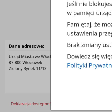
Jeśli nie blokuje
w pamięci urząd
Pamiętaj, że mo
ustawienia prze
Brak zmiany ust
Dane adresowe:
Dowiedz się wię
Urząd Miasta we Włocławku
87-800 Włocławek
Polityki Prywatn
Zielony Rynek 11/13
Deklaracja dostępności
Polityka prywatności