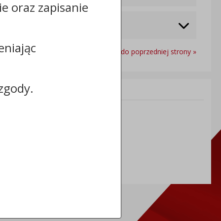
cie oraz zapisanie
eniając
Powrót do poprzedniej strony »
zgody.
Informacje dodatkowe:
NIP: 8883031255
REGON: 910866910
TERYT: 0464011