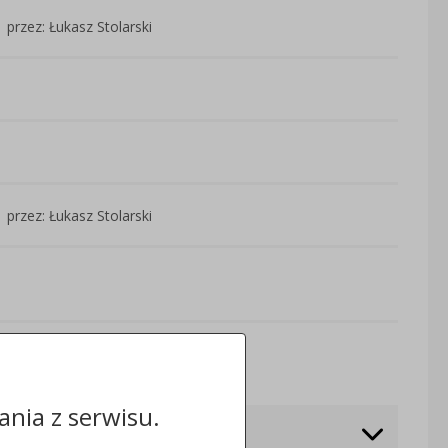
przez: Łukasz Stolarski
przez: Łukasz Stolarski
Odwiedzin: 3054
nia z serwisu.