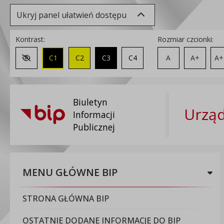
Ukryj panel ułatwień dostępu
Kontrast:
Rozmiar czcionki:
C1
C2
C3
C4
A
A+
A+
Zmień kontrast na domyślny
Biuletyn
Urząd
Informacji
Publicznej
MENU GŁÓWNE BIP
STRONA GŁÓWNA BIP
OSTATNIE DODANE INFORMACJE DO BIP