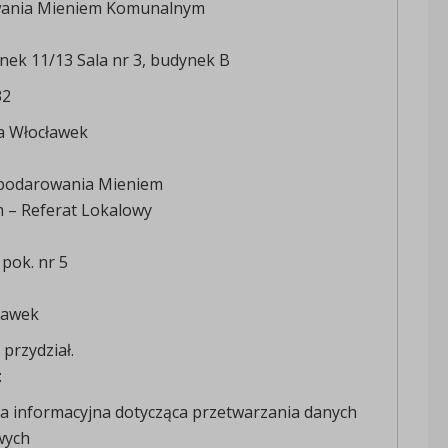
ania Mieniem Komunalnym
ynek 11/13 Sala nr 3, budynek B
32
a Włocławek
podarowania Mieniem
– Referat Lokalowy
 pok. nr 5
ławek
 przydział.
:
la informacyjna dotycząca przetwarzania danych
wych