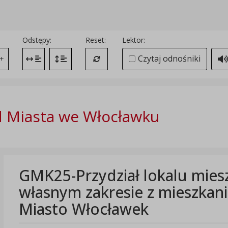
Odstępy:
Reset:
Lektor:
Czytaj odnośniki
+
Zmień odstęp między literami
Zmień interlinię i margines między paragrafami
Przywróć ustawienia domyślne
 Miasta we Włocławku
GMK25-Przydział lokalu mie
własnym zakresie z mieszka
Miasto Włocławek