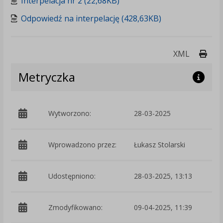
Interpelacja nr 2 (22,68KB)
Odpowiedź na interpelację (428,63KB)
Druk
XML
Metryczka
Wytworzono:
28-03-2025
p
Wprowadzono przez:
Łukasz Stolarski
Udostępniono:
28-03-2025, 13:13
Zmodyfikowano:
09-04-2025, 11:39
p