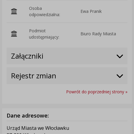
Osoba
Ewa Pranik
odpowiedzialna:
Podmiot
Biuro Rady Miasta
O
udostępniający:
Załączniki
Rejestr zmian
Powrót do poprzedniej strony »
Dane adresowe:
Urząd Miasta we Włocławku