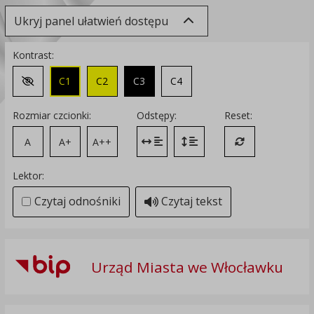
Ukryj panel ułatwień dostępu
Kontrast:
C1
C2
C3
C4
Zmień kontrast na domyślny
Rozmiar czcionki:
Odstępy:
Reset:
A
A+
A++
Zmień odstęp między literami
Zmień interlinię i margines
Przywróć ustawi
Lektor:
Czytaj odnośniki
Czytaj tekst
Urząd Miasta we Włocławku