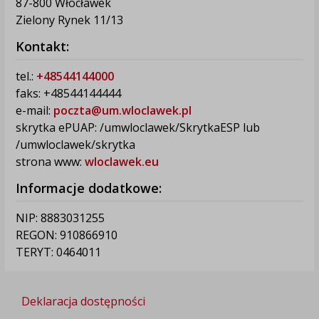
87-800 Włocławek
Zielony Rynek 11/13
Kontakt:
tel.:
+48544144000
faks: +48544144444
e-mail:
poczta@um.wloclawek.pl
skrytka ePUAP: /umwloclawek/SkrytkaESP lub
/umwloclawek/skrytka
strona www:
wloclawek.eu
Informacje dodatkowe:
NIP: 8883031255
REGON: 910866910
TERYT: 0464011
Deklaracja dostępności