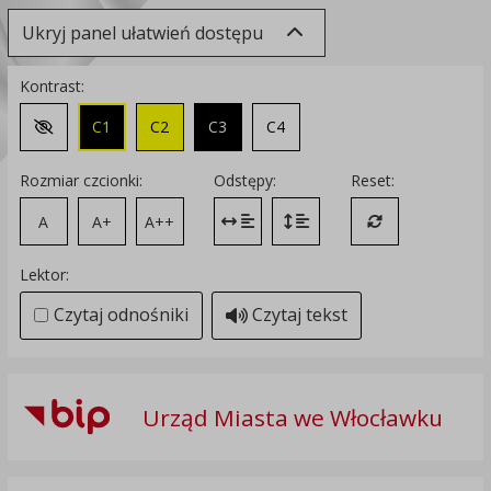
Ukryj panel ułatwień dostępu
Kontrast:
C1
C2
C3
C4
Zmień kontrast na domyślny
Rozmiar czcionki:
Odstępy:
Reset:
A
A+
A++
Zmień odstęp między literami
Zmień interlinię i margines
Przywróć ustawi
Lektor:
Czytaj odnośniki
Czytaj tekst
Urząd Miasta we Włocławku