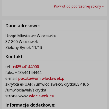
Powrót do poprzedniej strony »
Dane adresowe:
Urząd Miasta we Włocławku
87-800 Włocławek
Zielony Rynek 11/13
Kontakt:
tel.:
+48544144000
faks: +48544144444
e-mail:
poczta@um.wloclawek.pl
skrytka ePUAP: /umwloclawek/SkrytkaESP lub
/umwloclawek/skrytka
strona www:
wloclawek.eu
Informacje dodatkowe: