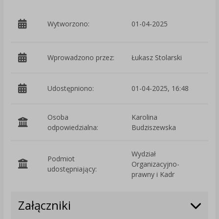
p
Wytworzono:
01-04-2025
W
Wprowadzono przez:
Łukasz Stolarski
Udostępniono:
01-04-2025, 16:48
Osoba
Karolina
odpowiedzialna:
Budziszewska
Wydział
Podmiot
Organizacyjno-
O
udostępniający:
prawny i Kadr
Załączniki