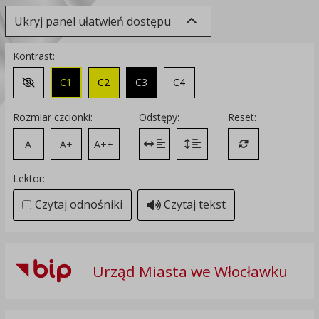
Ukryj panel ułatwień dostępu
Kontrast:
C1
C2
C3
C4
Zmień kontrast na domyślny
Rozmiar czcionki:
Odstępy:
Reset:
A
A+
A++
Zmień odstęp między literami
Zmień interlinię i margines
Przywróć ustawi
Lektor:
Czytaj odnośniki
Czytaj tekst
Urząd Miasta we Włocławku