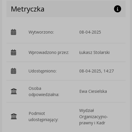
Metryczka
p
Wytworzono:
08-04-2025
W
Wprowadzono przez:
Łukasz Stolarski
Udostępniono:
08-04-2025, 14:27
Osoba
Ewa Ciesielska
odpowiedzialna:
Wydział
Podmiot
Organizacyjno-
O
udostępniający:
prawny i Kadr