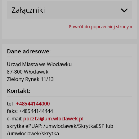
Załączniki
Powrót do poprzedniej strony »
Dane adresowe:
Urząd Miasta we Włocławku
87-800 Włocławek
Zielony Rynek 11/13
Kontakt:
tel.:
+48544144000
faks: +48544144444
e-mail:
poczta@um.wloclawek.pl
skrytka ePUAP: /umwloclawek/SkrytkaESP lub
/umwloclawek/skrytka