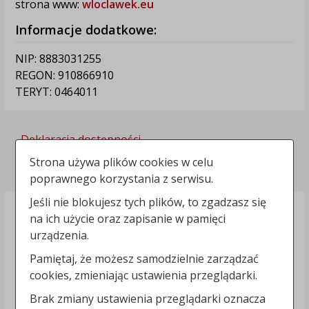
strona www:
wloclawek.eu
Informacje dodatkowe:
NIP: 8883031255
REGON: 910866910
TERYT: 0464011
Deklaracja dostępności
Strona używa plików cookies w celu
Polityka prywatności
poprawnego korzystania z serwisu.
Jeśli nie blokujesz tych plików, to zgadzasz się
na ich użycie oraz zapisanie w pamięci
urządzenia.
Pamiętaj, że możesz samodzielnie zarządzać
cookies, zmieniając ustawienia przeglądarki.
Brak zmiany ustawienia przeglądarki oznacza