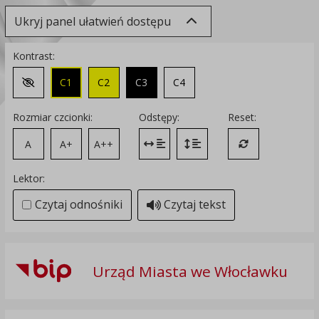
Ukryj panel ułatwień dostępu
Kontrast:
C1
C2
C3
C4
Zmień kontrast na domyślny
Rozmiar czcionki:
Odstępy:
Reset:
A
A+
A++
Zmień odstęp między literami
Zmień interlinię i margines
Przywróć ustawi
Lektor:
Czytaj odnośniki
Czytaj tekst
Urząd Miasta we Włocławku