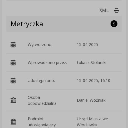
Druk
XML
Metryczka
Wytworzono:
15-04-2025
p
Wprowadzono przez:
Łukasz Stolarski
Udostępniono:
15-04-2025, 16:10
Osoba
Daniel Woźniak
odpowiedzialna:
Podmiot
Urząd Miasta we
O
udostępniający:
Włocławku