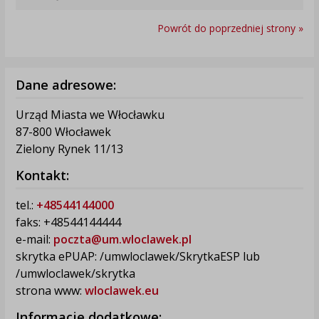
Powrót do poprzedniej strony »
Dane adresowe:
Urząd Miasta we Włocławku
87-800 Włocławek
Zielony Rynek 11/13
Kontakt:
tel.:
+48544144000
faks: +48544144444
e-mail:
poczta@um.wloclawek.pl
skrytka ePUAP: /umwloclawek/SkrytkaESP lub
/umwloclawek/skrytka
strona www:
wloclawek.eu
Informacje dodatkowe: