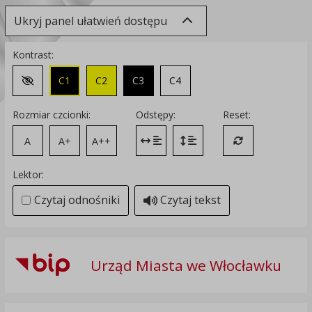
Ukryj panel ułatwień dostępu
Kontrast:
C1
C2
C3
C4
Zmień kontrast na domyślny
Rozmiar czcionki:
Odstępy:
Reset:
A
A+
A++
Zmień odstęp między literami
Zmień interlinię i margines
Przywróć ustawi
Lektor:
Czytaj odnośniki
Czytaj tekst
Urząd Miasta we Włocławku