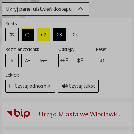
Ukryj panel ułatwień dostępu
Kontrast:
C1
C2
C3
C4
Zmień kontrast na domyślny
Rozmiar czcionki:
Odstępy:
Reset:
A
A+
A++
Zmień odstęp między literami
Zmień interlinię i margines
Przywróć ustawi
Lektor:
Czytaj odnośniki
Czytaj tekst
Urząd Miasta we Włocławku