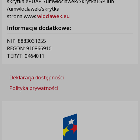
skrytka ePUAP: /umwloclawek/SkrytkaESP lub
/umwloclawek/skrytka
strona www:
wloclawek.eu
Informacje dodatkowe:
NIP: 8883031255
REGON: 910866910
TERYT: 0464011
Deklaracja dostępności
Polityka prywatności