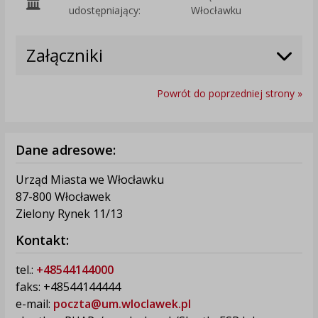
O
udostępniający:
Włocławku
Załączniki
Powrót do poprzedniej strony »
Dane adresowe:
Urząd Miasta we Włocławku
87-800 Włocławek
Zielony Rynek 11/13
Kontakt:
tel.:
+48544144000
faks: +48544144444
e-mail:
poczta@um.wloclawek.pl