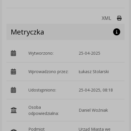
Druk
XML
Metryczka
Wytworzono:
25-04-2025
p
Wprowadzono przez:
Łukasz Stolarski
Udostępniono:
25-04-2025, 08:18
Osoba
Daniel Woźniak
odpowiedzialna:
Podmiot
Urząd Miasta we