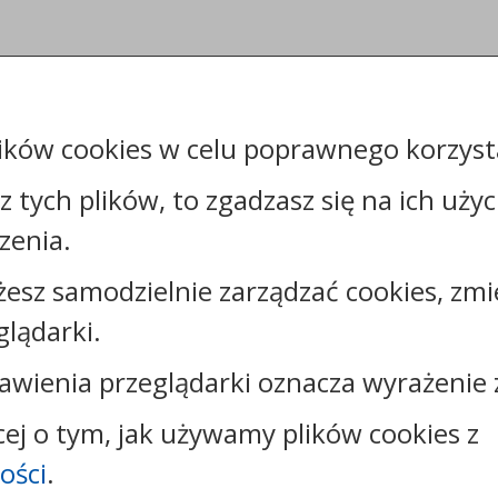
ików cookies w celu poprawnego korzysta
sz tych plików, to zgadzasz się na ich uży
zenia.
żesz samodzielnie zarządzać cookies, zmi
Kontakt:
glądarki.
tel.:
+48544144000
faks: +48544144444
awienia przeglądarki oznacza wyrażenie 
e-mail:
poczta@um.wloclawek.pl
skrytka ePUAP: /umwloclawek/SkrytkaESP lub
cej o tym, jak używamy plików cookies z
/umwloclawek/skrytka
ości
.
strona www:
wloclawek.eu