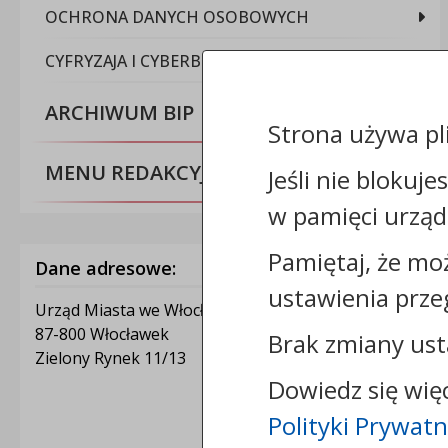
OCHRONA DANYCH OSOBOWYCH
CYFRYZAJA I CYBERBEZPIECZEŃSTWO
ARCHIWUM BIP
Strona używa pl
MENU REDAKCYJNE
Jeśli nie blokuje
w pamięci urząd
Pamiętaj, że mo
Dane adresowe:
ustawienia prze
Urząd Miasta we Włocławku
87-800 Włocławek
Brak zmiany ust
Zielony Rynek 11/13
Dowiedz się wię
Polityki Prywatn