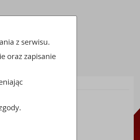
nia z serwisu.
cie oraz zapisanie
eniając
Informacje dodatkowe:
NIP: 8883031255
REGON: 910866910
zgody.
TERYT: 0464011