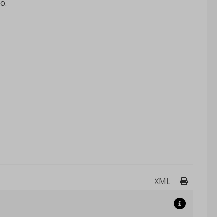
o.
Drukuj 
XML