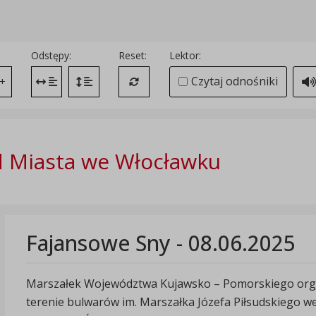
Odstępy:
Reset:
Lektor:
Czytaj odnośniki
+
Zmień odstęp między literami
Zmień interlinię i margines między paragrafami
Przywróć ustawienia domyślne
 Miasta we Włocławku
Fajansowe Sny - 08.06.2025
Marszałek Województwa Kujawsko – Pomorskiego organi
terenie bulwarów im. Marszałka Józefa Piłsudskiego 