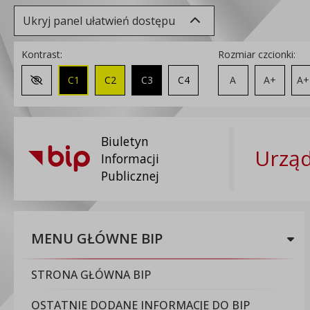
Ukryj panel ułatwień dostępu
Kontrast:
Rozmiar czcionki:
C1
C2
C3
C4
A
A+
A+
Zmień kontrast na domyślny
Biuletyn
Urząd
Informacji
Publicznej
MENU GŁÓWNE BIP
STRONA GŁÓWNA BIP
OSTATNIE DODANE INFORMACJE DO BIP