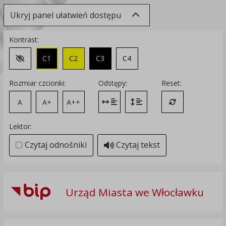
Ukryj panel ułatwień dostępu
Kontrast:
C1
C2
C3
C4
Zmień kontrast na domyślny
Rozmiar czcionki:
Odstępy:
Reset:
A
A+
A++
Zmień odstęp między literami
Zmień interlinię i margines
Przywróć ustawi
Lektor:
Czytaj odnośniki
Czytaj tekst
Urząd Miasta we Włocławku