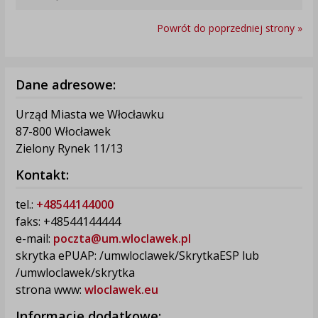
Powrót do poprzedniej strony »
Dane adresowe:
Urząd Miasta we Włocławku
87-800 Włocławek
Zielony Rynek 11/13
Kontakt:
tel.:
+48544144000
faks: +48544144444
e-mail:
poczta@um.wloclawek.pl
skrytka ePUAP: /umwloclawek/SkrytkaESP lub
/umwloclawek/skrytka
strona www:
wloclawek.eu
Informacje dodatkowe: