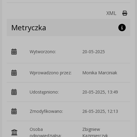
Druk
XML
Metryczka
p
Wytworzono:
20-05-2025
i
Wprowadzono przez:
Monika Marciniak
Udostępniono:
20-05-2025, 13:49
Zmodyfikowano:
26-05-2025, 12:13
p
Osoba
Zbigniew
odpowiedzialna:
Kazimierczyk