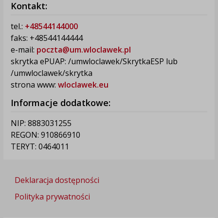
Kontakt:
tel.:
+48544144000
faks: +48544144444
e-mail:
poczta@um.wloclawek.pl
skrytka ePUAP: /umwloclawek/SkrytkaESP lub
/umwloclawek/skrytka
strona www:
wloclawek.eu
Informacje dodatkowe:
NIP: 8883031255
REGON: 910866910
TERYT: 0464011
Deklaracja dostępności
Polityka prywatności