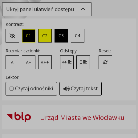
Ukryj panel ułatwień dostępu
Kontrast:
C1
C2
C3
C4
Zmień kontrast na domyślny
Rozmiar czcionki:
Odstępy:
Reset:
A
A+
A++
Zmień odstęp między literami
Zmień interlinię i margines
Przywróć ustawi
Lektor:
Czytaj odnośniki
Czytaj tekst
Urząd Miasta we Włocławku