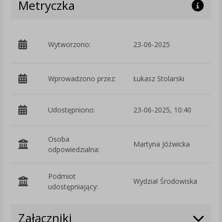
Metryczka
p
Wytworzono:
23-06-2025
Ś
Wprowadzono przez:
Łukasz Stolarski
Udostępniono:
23-06-2025, 10:40
Osoba
Martyna Jóźwicka
odpowiedzialna:
Podmiot
Wydział Środowiska
O
udostępniający:
Załączniki