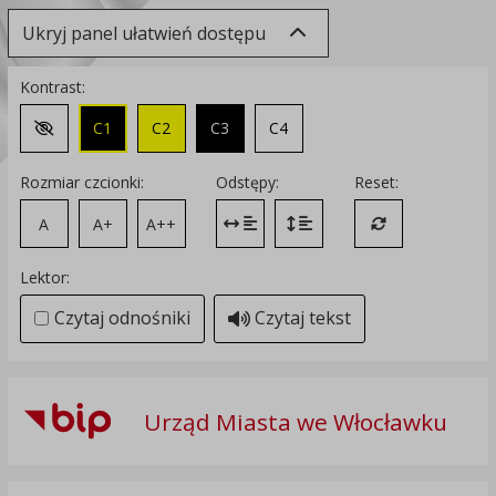
Ukryj panel ułatwień dostępu
Kontrast:
C1
C2
C3
C4
Zmień kontrast na domyślny
Rozmiar czcionki:
Odstępy:
Reset:
A
A+
A++
Zmień odstęp między literami
Zmień interlinię i margines
Przywróć ustawi
Lektor:
Czytaj odnośniki
Czytaj tekst
Urząd Miasta we Włocławku