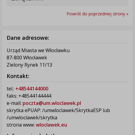
Powrót do poprzedniej strony »
Dane adresowe:
Urząd Miasta we Włocławku
87-800 Włocławek
Zielony Rynek 11/13
Kontakt:
tel.:
+48544144000
faks: +48544144444
e-mail:
poczta@um.wloclawek.pl
skrytka ePUAP: /umwloclawek/SkrytkaESP lub
/umwloclawek/skrytka
strona www:
wloclawek.eu