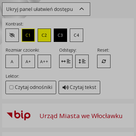
Ukryj panel ułatwień dostępu
Kontrast:
C1
C2
C3
C4
Zmień kontrast na domyślny
Rozmiar czcionki:
Odstępy:
Reset:
A
A+
A++
Zmień odstęp między literami
Zmień interlinię i margines
Przywróć ustawi
Lektor:
Czytaj odnośniki
Czytaj tekst
Urząd Miasta we Włocławku