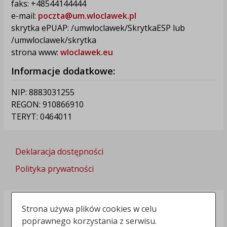
faks: +48544144444
e-mail:
poczta@um.wloclawek.pl
skrytka ePUAP: /umwloclawek/SkrytkaESP lub
/umwloclawek/skrytka
strona www:
wloclawek.eu
Informacje dodatkowe:
NIP: 8883031255
REGON: 910866910
TERYT: 0464011
Deklaracja dostępności
Polityka prywatności
Strona używa plików cookies w celu
poprawnego korzystania z serwisu.