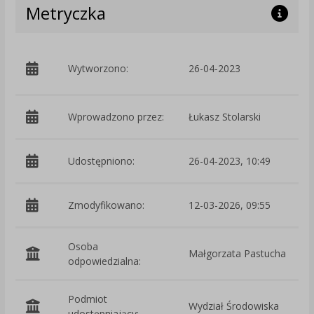
Metryczka
p
Wytworzono:
26-04-2023
Ś
Wprowadzono przez:
Łukasz Stolarski
Udostępniono:
26-04-2023, 10:49
Zmodyfikowano:
12-03-2026, 09:55
p
Osoba
Małgorzata Pastucha
odpowiedzialna:
Podmiot
Wydział Środowiska
O
udostępniający: