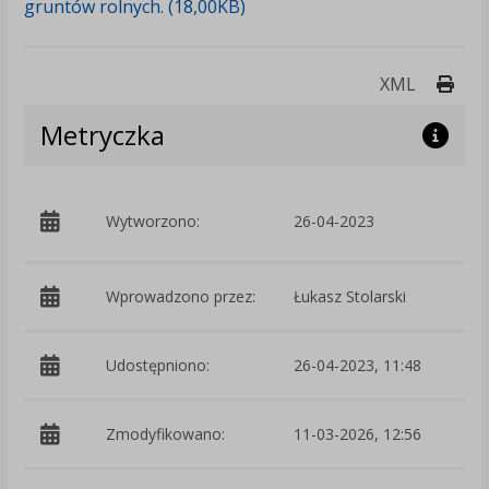
gruntów rolnych. (18,00KB)
Druk
XML
Metryczka
p
Wytworzono:
26-04-2023
Ś
Wprowadzono przez:
Łukasz Stolarski
Udostępniono:
26-04-2023, 11:48
Zmodyfikowano:
11-03-2026, 12:56
p