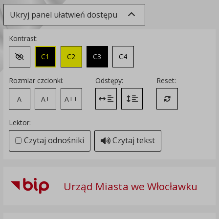
Ukryj panel ułatwień dostępu
Kontrast:
C1
C2
C3
C4
Zmień kontrast na domyślny
Rozmiar czcionki:
Odstępy:
Reset:
A
A+
A++
Zmień odstęp między literami
Zmień interlinię i margines
Przywróć ustawi
Lektor:
Czytaj odnośniki
Czytaj tekst
Urząd Miasta we Włocławku