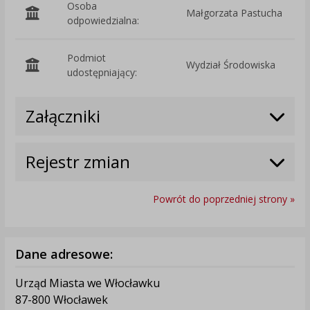
Osoba
Małgorzata Pastucha
odpowiedzialna:
Podmiot
Wydział Środowiska
O
udostępniający:
Załączniki
Rejestr zmian
Powrót do poprzedniej strony »
Dane adresowe:
Urząd Miasta we Włocławku
87-800 Włocławek