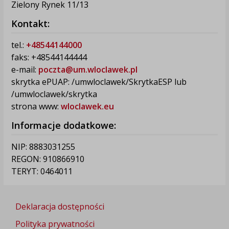
Zielony Rynek 11/13
Kontakt:
tel.:
+48544144000
faks: +48544144444
e-mail:
poczta@um.wloclawek.pl
skrytka ePUAP: /umwloclawek/SkrytkaESP lub
/umwloclawek/skrytka
strona www:
wloclawek.eu
Informacje dodatkowe:
NIP: 8883031255
REGON: 910866910
TERYT: 0464011
Deklaracja dostępności
Polityka prywatności