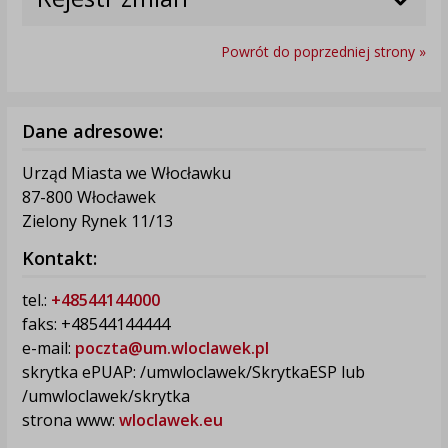
Powrót do poprzedniej strony »
Dane adresowe:
Urząd Miasta we Włocławku
87-800 Włocławek
Zielony Rynek 11/13
Kontakt:
tel.:
+48544144000
faks: +48544144444
e-mail:
poczta@um.wloclawek.pl
skrytka ePUAP: /umwloclawek/SkrytkaESP lub
/umwloclawek/skrytka
strona www:
wloclawek.eu