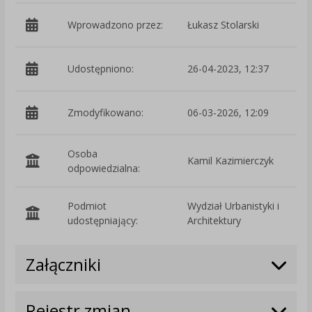
Wprowadzono przez:
Łukasz Stolarski
Udostępniono:
26-04-2023, 12:37
Zmodyfikowano:
06-03-2026, 12:09
p
Osoba
Kamil Kazimierczyk
odpowiedzialna:
Podmiot
Wydział Urbanistyki i
O
udostępniający:
Architektury
Załączniki
Rejestr zmian