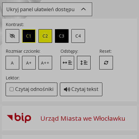
Ukryj panel ułatwień dostępu
Kontrast:
C1
C2
C3
C4
Zmień kontrast na domyślny
Rozmiar czcionki:
Odstępy:
Reset:
A
A+
A++
Zmień odstęp między literami
Zmień interlinię i margines
Przywróć ustawi
Lektor:
Czytaj odnośniki
Czytaj tekst
Urząd Miasta we Włocławku