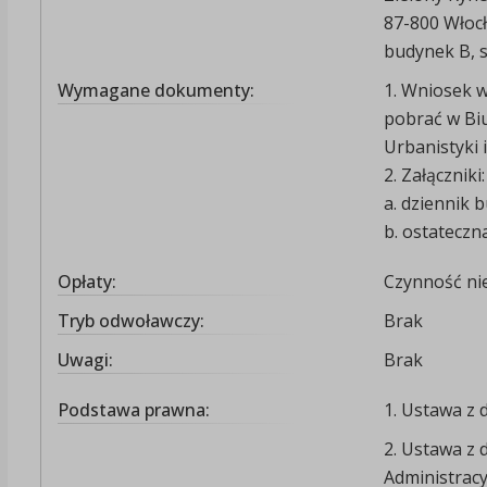
87-800 Włoc
budynek B, s
Wymagane dokumenty:
1. Wniosek 
pobrać w Bi
Urbanistyki i
2. Załączniki:
a. dziennik 
b. ostateczn
Opłaty:
Czynność nie
Tryb odwoławczy:
Brak
Uwagi:
Brak
Podstawa prawna:
1. Ustawa z 
2. Ustawa z 
Administrac