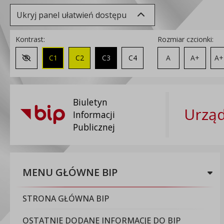
Ukryj panel ułatwień dostępu
Kontrast:
Rozmiar czcionki:
C1
C2
C3
C4
A
A+
A+
Zmień kontrast na domyślny
Biuletyn
Urząd
Informacji
Publicznej
MENU GŁÓWNE BIP
STRONA GŁÓWNA BIP
OSTATNIE DODANE INFORMACJE DO BIP