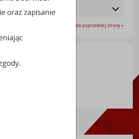
cie oraz zapisanie
Powrót do poprzedniej strony »
eniając
Informacje dodatkowe:
zgody.
NIP: 8883031255
REGON: 910866910
TERYT: 0464011