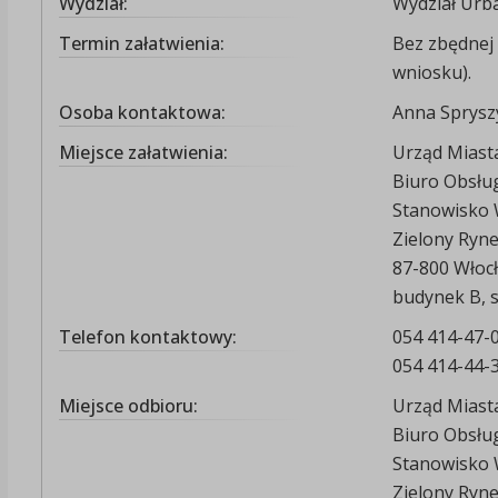
Wydział:
Wydział Urba
Termin załatwienia:
Bez zbędnej 
wniosku).
Osoba kontaktowa:
Anna Sprysz
Miejsce załatwienia:
Urząd Miast
Biuro Obsłu
Stanowisko W
Zielony Ryn
87-800 Włoc
budynek B, s
Telefon kontaktowy:
054 414-47-0
054 414-44-3
Miejsce odbioru:
Urząd Miast
Biuro Obsłu
Stanowisko W
Zielony Ryn