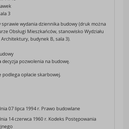
ławek
ala 3
w sprawie wydania dziennika budowy (druk można
urze Obsługi Mieszkańców, stanowisko Wydziału
 Architektury, budynek B, sala 3).
budowy
a decyzja pozwolenia na budowę.
 podlega opłacie skarbowej.
dnia 07 lipca 1994 r. Prawo budowlane
dnia 14 czerwca 1960 r. Kodeks Postępowania
yjnego