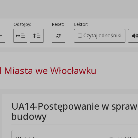
Odstępy:
Reset:
Lektor:
Czytaj odnośniki
+
Zmień odstęp między literami
Zmień interlinię i margines między paragrafami
Przywróć ustawienia domyślne
 Miasta we Włocławku
UA14-Postępowanie w sprawi
budowy