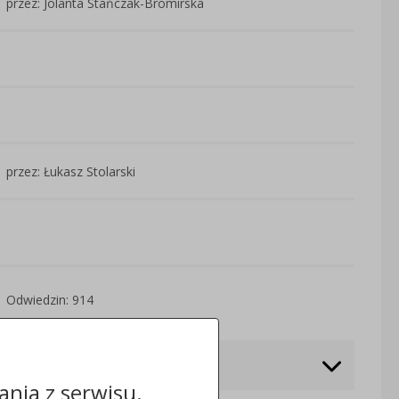
przez: Jolanta Stańczak-Bromirska
przez: Łukasz Stolarski
Odwiedzin: 914
nia z serwisu.