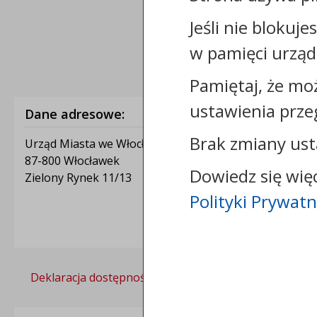
Jeśli nie blokuje
w pamięci urząd
Pamiętaj, że mo
ustawienia prze
Dane adresowe:
Brak zmiany ust
Urząd Miasta we Włocławku
87-800 Włocławek
Dowiedz się wię
Zielony Rynek 11/13
Polityki Prywatn
Deklaracja dostępności
Polityka prywatności