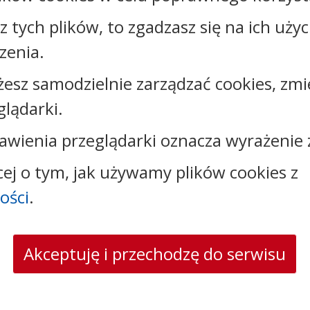
Rejestr zmian
sz tych plików, to zgadzasz się na ich uży
zenia.
żesz samodzielnie zarządzać cookies, zmi
glądarki.
Kontakt:
awienia przeglądarki oznacza wyrażenie 
tel.:
+48544144000
faks: +48544144444
cej o tym, jak używamy plików cookies z
e-mail:
poczta@um.wloclawek.pl
skrytka ePUAP: /umwloclawek/SkrytkaESP lub
ości
.
/umwloclawek/skrytka
strona www:
wloclawek.eu
Akceptuję i przechodzę do serwisu