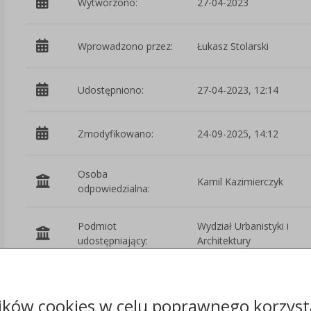
Wytworzono:
27-04-2023
Wprowadzono przez:
Łukasz Stolarski
Udostępniono:
27-04-2023, 12:14
Zmodyfikowano:
24-09-2025, 14:12
Osoba
Kamil Kazimierczyk
odpowiedzialna:
Podmiot
Wydział Urbanistyki i
udostępniający:
Architektury
Załączniki
ików cookies w celu poprawnego korzysta