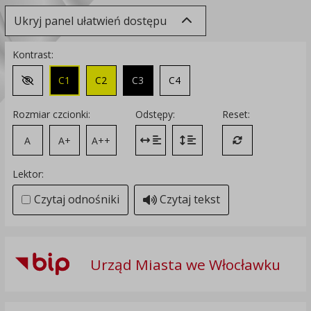
Ukryj panel ułatwień dostępu
Kontrast:
C1
C2
C3
C4
Zmień kontrast na domyślny
Rozmiar czcionki:
Odstępy:
Reset:
A
A+
A++
Zmień odstęp między literami
Zmień interlinię i margines
Przywróć ustawi
Lektor:
Czytaj odnośniki
Czytaj tekst
Urząd Miasta we Włocławku