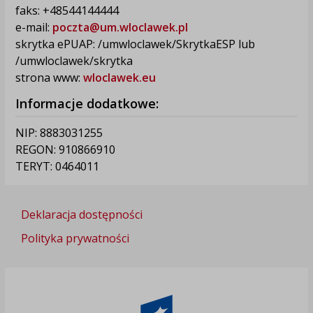
faks: +48544144444
e-mail:
poczta@um.wloclawek.pl
skrytka ePUAP: /umwloclawek/SkrytkaESP lub
/umwloclawek/skrytka
strona www:
wloclawek.eu
Informacje dodatkowe:
NIP: 8883031255
REGON: 910866910
TERYT: 0464011
Deklaracja dostępności
Polityka prywatności